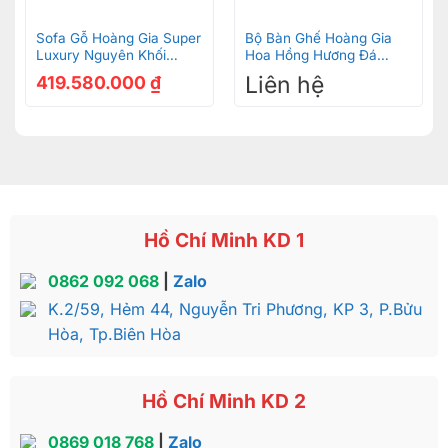
Sofa Gỗ Hoàng Gia Super
Bộ Bàn Ghế Hoàng Gia
Bộ sofa bọc da bò ý 8 món gỗ beach
Luxury Nguyên Khối
Hoa Hồng Hương Đá
Phiên Bản Giới Hạn 2023
Chân 14 6 Món BBG246
Liên hệ
419.580.000
₫
– BBG569
Về giá thành
Gía bán càng cao thì sản phẩm càng giá trị, Bộ sofa
bọc da bò ý 8 món gỗ beach được bán tại Sơn
Đông với mức giá 280.000.000đ. Với vẻ đẹp này thì
bỏ ra số tiền gần 300 triệu quả thật rất xứng đáng.
Hồ Chí Minh KD 1
0862 092 068
|
Zalo
Bộ sofa bọc da bò ý 8 món gỗ beach
K.2/59, Hẻm 44, Nguyễn Tri Phương, KP 3, P.Bửu
Hòa, Tp.Biên Hòa
Khi sở hữu bộ sofa bọc da bò ý 8 món gỗ
beach gia chủ sẽ được gì?
Hồ Chí Minh KD 2
Đẳng cấp và địa vị
Phòng khách của gia chủ trưng bày bộ sofa này quả
0869 018 768
|
Zalo