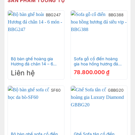
SẢN PHẨM TƯƠNG TỰ
BBG247
BBG388
Bộ bàn ghế hoàng gia
Sofa gỗ cổ điển hoàng
Hương đá chân 14 – 6
gia hoa hồng hương đá
món – BBG247
siêu vip – BBG388
Liên hệ
78.800.000
₫
Bộ sofa bọc da bò ý 8 món gỗ beach
SF60
GBBG20
Về chất liệu
Gỗ beech là một loại gỗ cứng và bền, thường được
sử dụng trong sản xuất nội thất với đặc tính chống
cong vênh và chịu được tác động lớn. Gỗ beech có
Bộ bàn ghế sofa cổ điển
Ghế Sofa tân cổ điển
màu sắc tự nhiên nhạt, thường có một vẻ đẹp tự