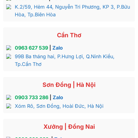
thật rất biết cách thể hiện đẳng cấp và địa vị. Sang
K.2/59, Hẻm 44, Nguyễn Tri Phương, KP 3, P.Bửu
trọng ở chi tiết dát vàng, đẳng cấp ở kiểu dáng và
Hòa, Tp.Biên Hòa
chất liệu làm nên. Không gì nổi bật hơn trong phòng
khách khi có bộ sofa này.
Cần Thơ
Sự tiện lợi và đáp ứng được nhu cầu
Bộ sofa có kích thước lớn phù hợp để tiếp đón
0963 627 539
|
Zalo
những vị khách quý và cũng là nơi gia đình quay
99B Ba tháng hai, P.Hưng Lợi, Q.Ninh Kiều,
quần bên nhau sau một ngày làm việc mệt mỏi.
Tp.Cần Thơ
Ngoài ra, với kích thước khủng của bộ sofa này, gia
chủ có thể nằm nghỉ ngơi thay một chiếc giường.
Sơn Đồng | Hà Nội
0903 733 286
|
Zalo
Xóm Rô, Sơn Đồng, Hoài Đức, Hà Nội
Xưởng | Đồng Nai