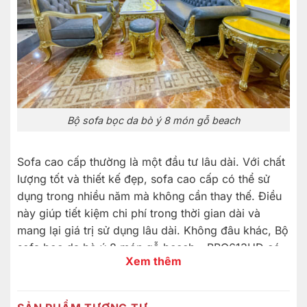
Bộ sofa bọc da bò ý 8 món gỗ beach
Sofa cao cấp thường là một đầu tư lâu dài. Với chất
lượng tốt và thiết kế đẹp, sofa cao cấp có thể sử
dụng trong nhiều năm mà không cần thay thế. Điều
này giúp tiết kiệm chi phí trong thời gian dài và
mang lại giá trị sử dụng lâu dài. Không đâu khác, Bộ
sofa bọc da bò ý 8 món gỗ beech – BBG613HD có
Xem thêm
thể thực hiện được điều đó.