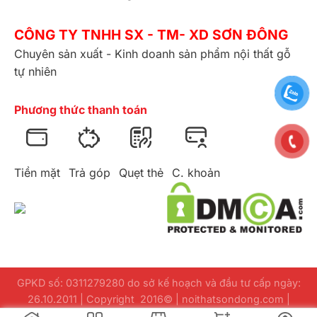
CÔNG TY TNHH SX - TM- XD SƠN ĐÔNG
Chuyên sản xuất - Kinh doanh sản phẩm nội thất gỗ
tự nhiên
Phương thức thanh toán
Tiền mặt
Trả góp
Quẹt thẻ
C. khoản
Bộ sofa bọc da bò ý 8 món gỗ beach
Bộ sofa bọc da bò ý 8 món gỗ beach
GPKD số: 0311279280 do sở kế hoạch và đầu tư cấp ngày:
26.10.2011 | Copyright 2016© | noithatsondong.com |
Design
webuuviet.com