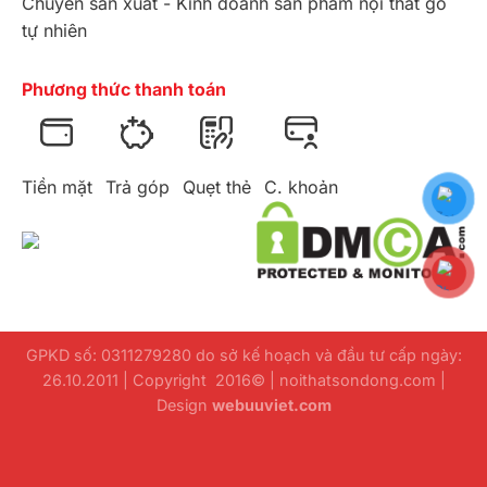
Chuyên sản xuất - Kinh doanh sản phẩm nội thất gỗ
tự nhiên
Phương thức thanh toán
Tiền mặt
Trả góp
Quẹt thẻ
C. khoản
GPKD số: 0311279280 do sở kế hoạch và đầu tư cấp ngày:
26.10.2011 | Copyright 2016© | noithatsondong.com |
Design
webuuviet.com