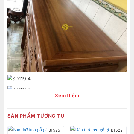
Xem thêm
SẢN PHẨM TƯƠNG TỰ
BT525
BT522