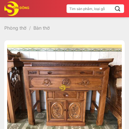
Bỏ
Tìm
qua
kiếm:
nội
dung
Phòng thờ
/
Bàn thờ