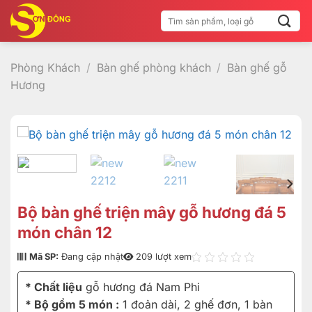
Bỏ
Tìm
qua
kiếm:
nội
dung
Phòng Khách
/
Bàn ghế phòng khách
/
Bàn ghế gỗ
Hương
Bộ bàn ghế triện mây gỗ hương đá 5
món chân 12
Mã SP:
Đang cập nhật
209 lượt xem
* Chất liệu
gỗ hương đá Nam Phi
* Bộ gồm 5 món :
1 đoản dài, 2 ghế đơn, 1 bàn