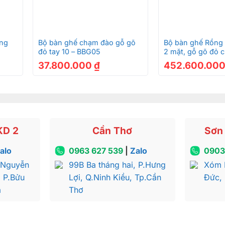
+
+
ông
Bộ bàn ghế chạm đào gỗ gõ
Bộ bàn ghế Rồng
đỏ tay 10 – BBG05
2 mặt, gỗ gõ đỏ c
món VIP-BBG149
37.800.000
₫
452.600.00
KD 2
Cần Thơ
Sơn 
alo
0963 627 539
|
Zalo
0903
 Nguyễn
99B Ba tháng hai, P.Hưng
Xóm 
, P.Bửu
Lợi, Q.Ninh Kiều, Tp.Cần
Đức,
a
Thơ