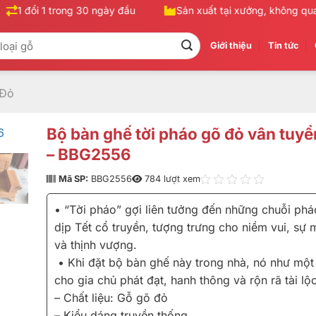
1 đổi 1 trong 30 ngày đầu
Sản xuất tại xưởng, không qua tru
Giới thiệu
Tin tức
 Đỏ
Bộ bàn ghế tời pháo gõ đỏ vân tuy
– BBG2556
Mã SP:
BBG2556
784 lượt xem
• “Tời pháo” gợi liên tưởng đến những chuỗi phá
dịp Tết cổ truyền, tượng trưng cho niềm vui, sự
và thịnh vượng.
• Khi đặt bộ bàn ghế này trong nhà, nó như một 
cho gia chủ phát đạt, hanh thông và rộn rã tài lộc
– Chất liệu: Gỗ gõ đỏ
– Kiểu dáng truyền thống