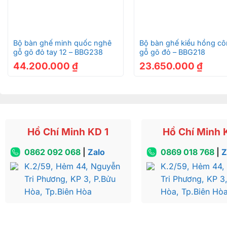
+
+
Bộ bàn ghế minh quốc nghê
Bộ bàn ghế kiểu hồng c
gỗ gõ đỏ tay 12 – BBG238
gỗ gõ đỏ – BBG218
44.200.000
₫
23.650.000
₫
Hồ Chí Minh KD 1
Hồ Chí Minh 
0862 092 068
|
Zalo
0869 018 768
|
Z
K.2/59, Hẻm 44, Nguyễn
K.2/59, Hẻm 44,
Tri Phương, KP 3, P.Bửu
Tri Phương, KP 3
Hòa, Tp.Biên Hòa
Hòa, Tp.Biên Hò