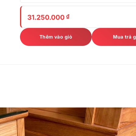
₫
31.250.000
Thêm vào giỏ
Mua trả 