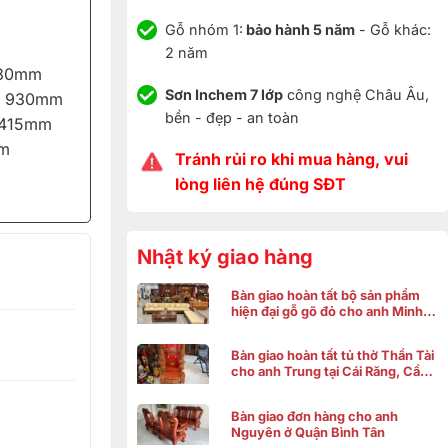
Gỗ nhóm 1:
bảo hành 5 năm
- Gỗ khác:
2 năm
930mm
Sơn Inchem 7 lớp
công nghệ Châu Âu,
o 930mm
bền - đẹp - an toàn
 415mm
mm
Tránh rủi ro khi mua hàng, vui
lòng liên hệ đúng SĐT
Nhật ký giao hàng
Bàn giao hoàn tất bộ sản phẩm
hiện đại gỗ gõ đỏ cho anh Minh ở
Bình Chánh
Bàn giao hoàn tất tủ thờ Thần Tài
cho anh Trung tại Cái Răng, Cần
Thơ
Bàn giao đơn hàng cho anh
Nguyên ở Quận Bình Tân