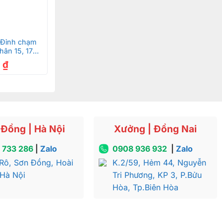
 Đỉnh chạm
hân 15, 17
B
0
₫
Đồng | Hà Nội
Xưởng | Đồng Nai
 733 286
|
Zalo
0908 936 932
|
Zalo
Rô, Sơn Đồng, Hoài
K.2/59, Hẻm 44, Nguyễn
 Hà Nội
Tri Phương, KP 3, P.Bửu
Hòa, Tp.Biên Hòa