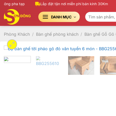
Bỏ
ng pha tạp
Lắp đặt tận nơi miễn phí bán kính 30Km
qua
Tìm
nội
DANH MỤC
kiếm:
dung
Phòng Khách
/
Bàn ghế phòng khách
/
Bàn ghế Gỗ Gõ