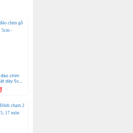
 đào chim
mặt dày 5cm
₫