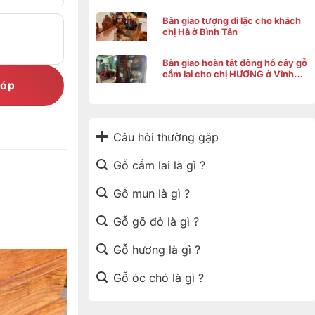
Bàn giao tượng di lặc cho khách
chị Hà ở Bình Tân
Bàn giao hoàn tất đông hồ cây gỗ
cẩm lai cho chị HƯƠNG ở Vĩnh
góp
Thạnh Cần Thơ
Câu hỏi thường gặp
Gỗ cẩm lai là gì ?
Gỗ mun là gì ?
Gỗ gõ đỏ là gì ?
Gỗ hương là gì ?
Gỗ óc chó là gì ?