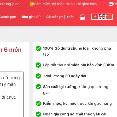
ng gian
Kiểm mộc, ký mộc trước khi giao hàng
Nhận g
Hệ
Catalogue
Bàn giao SP
Gia công nội thất
ển 6 món
100% Gỗ đúng chủng loại
, không pha
tạp
Lắp đặt tận nơi
miễn phí bán kính 30Km
1 đổi 1 trong 30 ngày đầu
o nổ trong
 may mắn
Sản xuất tại xưởng
, không qua trung
gian
lời chúc
Kiểm mộc, ký mộc
trước khi giao hàng
.
Nhận
gia công nội thất theo yêu cầu