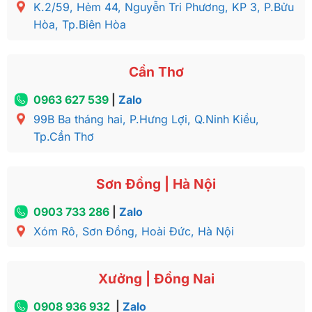
K.2/59, Hẻm 44, Nguyễn Tri Phương, KP 3, P.Bửu
Hòa, Tp.Biên Hòa
Trương Bộ bàn ghế gõ đỏ chạm đào tay rồng tựa phúc
lộc thọ mặt liền tay 12 BBG158
Cần Thơ
0963 627 539
|
Zalo
99B Ba tháng hai, P.Hưng Lợi, Q.Ninh Kiều,
Tp.Cần Thơ
Sơn Đồng | Hà Nội
0903 733 286
|
Zalo
Xóm Rô, Sơn Đồng, Hoài Đức, Hà Nội
Xưởng | Đồng Nai
0908 936 932
|
Zalo
Đôn kẹp Bộ bàn ghế gõ đỏ chạm đào tay rồng tựa phúc