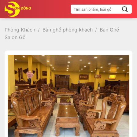
Bỏ
Tìm
qua
kiếm:
nội
dung
Phòng Khách
/
Bàn ghế phòng khách
/
Bàn Ghế
Salon Gỗ