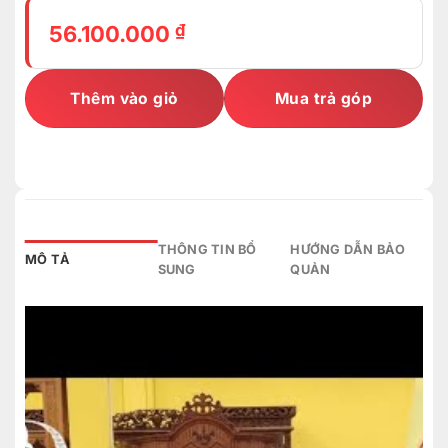
₫
56.100.000
Thêm vào giỏ
Mua trả góp
THÔNG TIN BỔ
HƯỚNG DẪN BẢO
MÔ TẢ
SUNG
QUẢN