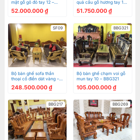
mặt gỗ gõ đỏ tay 12 –
quả cầu gỗ hương tay 12
BBG75
-BBG298
52.000.000
₫
51.750.000
₫
SF09
BBG321
Trương ghế chạm đào, tựa lưng chạm Phúc – Lộc – Thọ
Mặt bàn, ghế của bộ bàn ghế được làm
liền tấm dày 3cm chắc chắn !
Gỗ gõ đỏ đã cao cấp, gõ đỏ mà làm liền tấm càng
Bộ bàn ghế sofa thần
Bộ bàn ghế chạm voi gỗ
cao cấp hơn !
thoại cổ điển dát vàng –
mun tay 10 – BBG321
SF09
248.500.000
₫
105.000.000
₫
BBG217
BBG269