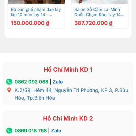
Bộ bàn ghế chạm đào tay
Salon Gỗ Cẩm Lai Minh
lân 10 món tay 14 –
Quốc Chạm Đào Tay 14
BBG217
BBG269 Sắc Nét
150.000.000
₫
387.720.000
₫
Mặt bàn liền tấm 3cm
Hồ Chí Minh KD 1
0862 092 068
|
Zalo
K.2/59, Hẻm 44, Nguyễn Tri Phương, KP 3, P.Bửu
Hòa, Tp.Biên Hòa
Hồ Chí Minh KD 2
0869 018 768
|
Zalo