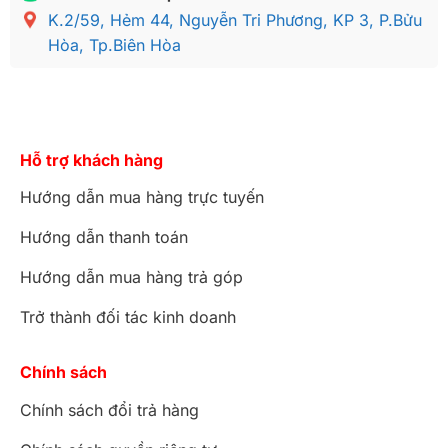
K.2/59, Hẻm 44, Nguyễn Tri Phương, KP 3, P.Bửu
lộc thọ mặt liền tay 12 BBG158
Hòa, Tp.Biên Hòa
Chiếc đoãn dài rộng rãi, cứng chắc, cũng được
làm liền tấm dày 3cm.
Hỗ trợ khách hàng
Hướng dẫn mua hàng trực tuyến
Hướng dẫn thanh toán
Hướng dẫn mua hàng trả góp
Trở thành đối tác kinh doanh
Chính sách
Chính sách đổi trả hàng
Đoãn dài Bộ bàn ghế gõ đỏ chạm đào tay rồng tựa phúc