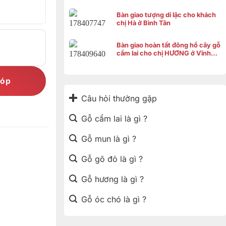
Bàn giao tượng di lặc cho khách
chị Hà ở Bình Tân
Bàn giao hoàn tất đông hồ cây gỗ
cẩm lai cho chị HƯƠNG ở Vĩnh
Thạnh Cần Thơ
góp
Câu hỏi thường gặp
Gỗ cẩm lai là gì ?
Gỗ mun là gì ?
Gỗ gõ đỏ là gì ?
Gỗ hương là gì ?
Gỗ óc chó là gì ?