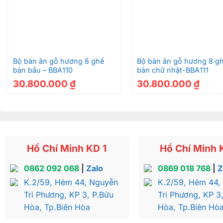
+
+
Bộ bàn ăn gỗ hương 8 ghế
Bộ bàn ăn gỗ hương 8 g
bàn bầu – BBA110
bàn chữ nhật-BBA111
30.800.000
₫
30.800.000
₫
Hồ Chí Minh KD 1
Hồ Chí Minh 
0862 092 068
|
Zalo
0869 018 768
|
Z
K.2/59, Hẻm 44, Nguyễn
K.2/59, Hẻm 44,
Tri Phương, KP 3, P.Bửu
Tri Phương, KP 3
Hòa, Tp.Biên Hòa
Hòa, Tp.Biên Hò