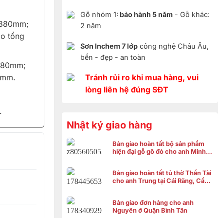
Gỗ nhóm 1:
bảo hành 5 năm
- Gỗ khác:
 880mm;
2 năm
o tổng
Sơn Inchem 7 lớp
công nghệ Châu Âu,
bền - đẹp - an toàn
480mm;
Tránh rủi ro khi mua hàng, vui
0mm.
lòng liên hệ đúng SĐT
.
Nhật ký giao hàng
Bàn giao hoàn tất bộ sản phẩm
hiện đại gỗ gõ đỏ cho anh Minh ở
Bình Chánh
Bàn giao hoàn tất tủ thờ Thần Tài
cho anh Trung tại Cái Răng, Cần
Thơ
Bàn giao đơn hàng cho anh
Nguyên ở Quận Bình Tân