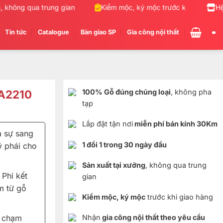
không qua trung gian
Kiểm mộc, ký mộc trước khi giao hàng
Hệ
Tin tức
Catalogue
Bàn giao SP
Gia công nội thất
BA2210
100% Gỗ đúng chủng loại
, không pha
tạp
Lắp đặt tận nơi
miễn phí bán kính 30Km
a sự sang
1 đổi 1 trong 30 ngày đầu
ý phái cho
Sản xuất tại xưởng
, không qua trung
Phi kết
gian
m từ gỗ
Kiểm mộc, ký mộc
trước khi giao hàng
t chạm
Nhận
gia công nội thất theo yêu cầu