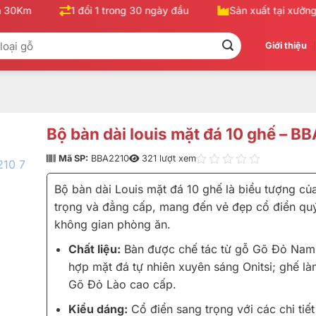
30Km
1 đổi 1 trong 30 ngày đầu
Sản xuất tại xưởng, 
Giới thiệu
Bộ bàn dài louis mặt đá 10 ghế – B
Mã SP:
BBA2210
321 lượt xem
Bộ bàn dài Louis mặt đá 10 ghế là biểu tượng củ
trọng và đẳng cấp, mang đến vẻ đẹp cổ điển qu
không gian phòng ăn.
Chất liệu:
Bàn được chế tác từ gỗ Gõ Đỏ Nam 
hợp mặt đá tự nhiên xuyên sáng Onitsi; ghế là
Gõ Đỏ Lào cao cấp.
Kiểu dáng:
Cổ điển sang trọng với các chi tiế