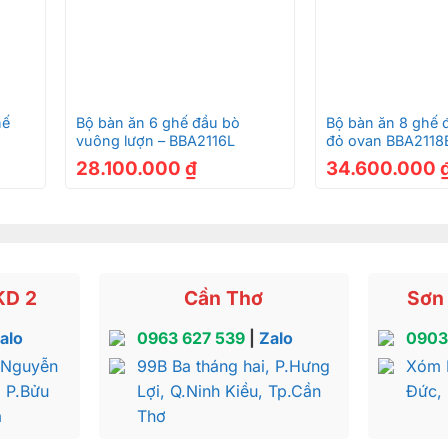
+
+
hế
Bộ bàn ăn 6 ghế đầu bò
Bộ bàn ăn 8 ghế 
vuông lượn – BBA2116L
đỏ ovan BBA2118
28.100.000
₫
34.600.000
KD 2
Cần Thơ
Sơn 
alo
0963 627 539
|
Zalo
0903
 Nguyễn
99B Ba tháng hai, P.Hưng
Xóm 
, P.Bửu
Lợi, Q.Ninh Kiều, Tp.Cần
Đức,
a
Thơ