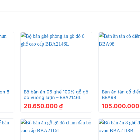
+
+
ợn 8
Bộ bàn ăn 06 ghế 100% gỗ gõ
Bàn ăn tân cổ điể
đỏ vuông lượn – BBA2146L
BBA98
28.650.000
₫
105.000.00