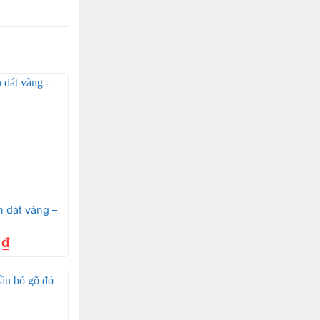
n dát vàng –
0
₫