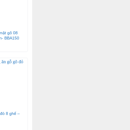
mặt gõ 08
ợn- BBA150
 đỏ 8 ghế –