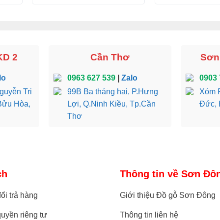
KD 2
Cần Thơ
Sơn 
lo
0963 627 539
|
Zalo
0903 
guyễn Tri
99B Ba tháng hai, P.Hưng
Xóm R
Bửu Hòa,
Lợi, Q.Ninh Kiều, Tp.Cần
Đức, 
Thơ
ch
Thông tin về Sơn Đô
ổi trả hàng
Giới thiệu Đồ gỗ Sơn Đông
uyền riêng tư
Thông tin liên hệ