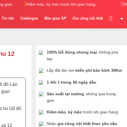
gian
Kiểm mộc, ký mộc trước khi giao hàng
Nhận gia côn
H
Tin tức
Catalogue
Bàn giao SP
Gia công nội thất
100% Gỗ đúng chủng loại
, không pha
nu 12
tạp
Lắp đặt tận nơi
miễn phí bán kính 30Km
1 đổi 1 trong 30 ngày đầu
õ đỏ Lào
 gian
Sản xuất tại xưởng
, không qua trung
gian
t nu Gõ đỏ
Kiểm mộc, ký mộc
trước khi giao hàng
Nhận
gia công nội thất theo yêu cầu
 và 12