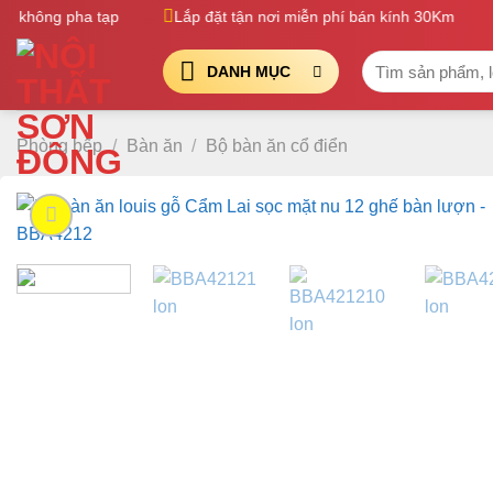
Bỏ
không pha tạp
Lắp đặt tận nơi miễn phí bán kính 30Km
qua
Tìm
nội
DANH MỤC
kiếm:
dung
Phòng bếp
/
Bàn ăn
/
Bộ bàn ăn cổ điển