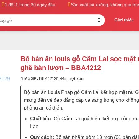
1 đổi 1 trong 30 ngày đầu
Sản xuất tại xưởng, không qua trung 
Giới thiệu
Bộ bàn ăn louis gỗ Cẩm Lai sọc mặt 
ghế bàn lượn – BBA4212
Mã SP:
BBA4212
445 lượt xem
Bộ bàn ăn Louis Pháp gỗ Cẩm Lai kết hợp mặt nu G
mang đến vẻ đẹp đẳng cấp và sang trọng cho không
phòng ăn cổ điển.
Chất liệu:
Gỗ Cẩm Lai quý hiếm kết hợp cùng mặ
Lào
Quy cách:
Bộ sản phẩm gồm 13 món (01 bàn dài