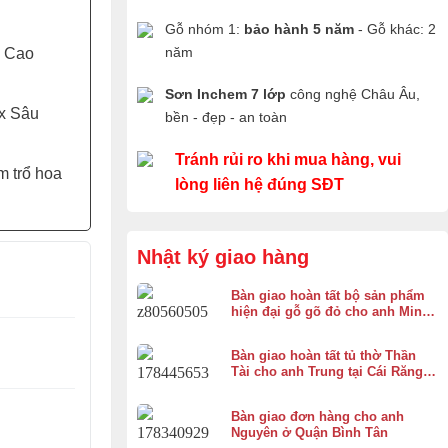
Gỗ nhóm 1:
bảo hành 5 năm
- Gỗ khác: 2
năm
 Cao
Sơn Inchem 7 lớp
công nghệ Châu Âu,
x Sâu
bền - đẹp - an toàn
Tránh rủi ro khi mua hàng, vui
m trổ hoa
lòng liên hệ đúng SĐT
Nhật ký giao hàng
Bàn giao hoàn tất bộ sản phẩm
hiện đại gỗ gõ đỏ cho anh Minh
ở Bình Chánh
Bàn giao hoàn tất tủ thờ Thần
Tài cho anh Trung tại Cái Răng,
Cần Thơ
Bàn giao đơn hàng cho anh
Nguyên ở Quận Bình Tân