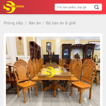
Bỏ
Tìm
qua
kiếm:
nội
dung
Phòng bếp
/
Bàn ăn
/
Bộ bàn ăn 8 ghế