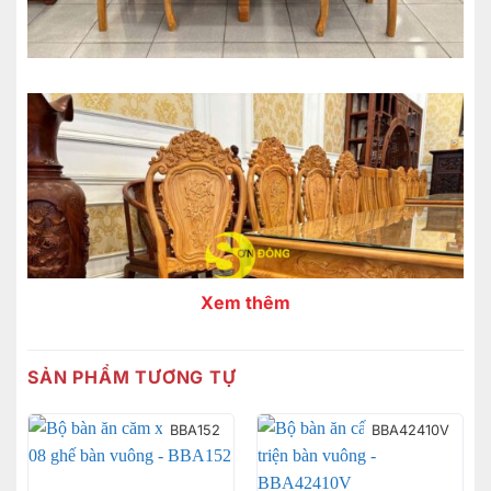
Xem thêm
SẢN PHẨM TƯƠNG TỰ
BBA152
BBA42410V