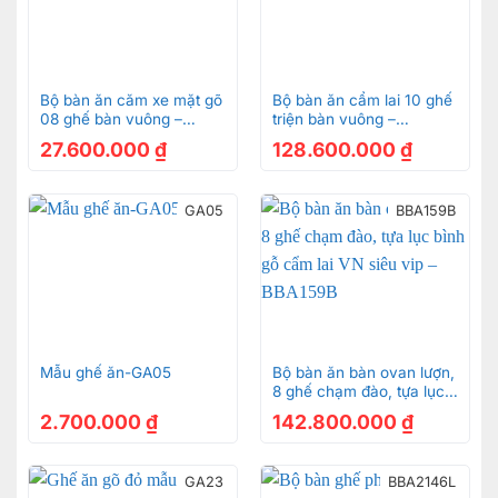
Bộ bàn ăn căm xe mặt gõ
Bộ bàn ăn cẩm lai 10 ghế
08 ghế bàn vuông –
triện bàn vuông –
BBA152
BBA42410V
27.600.000
₫
128.600.000
₫
GA05
BBA159B
Mẫu ghế ăn-GA05
Bộ bàn ăn bàn ovan lượn,
8 ghế chạm đào, tựa lục
bình gỗ cẩm lai VN siêu
2.700.000
₫
142.800.000
₫
vip – BBA159B
GA23
BBA2146L