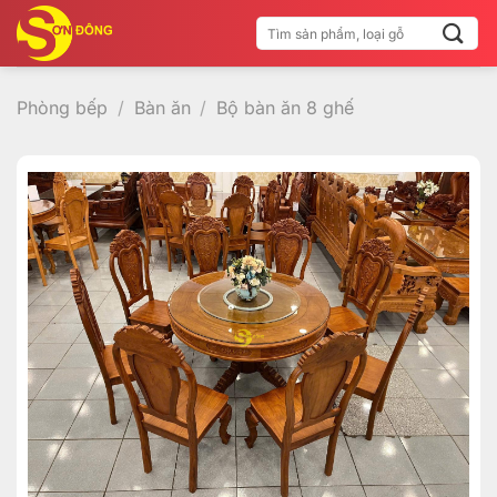
Bỏ
Tìm
qua
kiếm:
nội
dung
Phòng bếp
/
Bàn ăn
/
Bộ bàn ăn 8 ghế