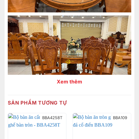
Xem thêm
SẢN PHẨM TƯƠNG TỰ
BBA4258T
BBA109