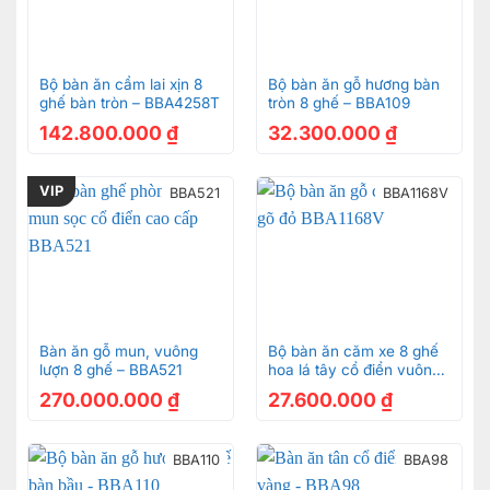
Bộ bàn ăn cẩm lai xịn 8
Bộ bàn ăn gỗ hương bàn
ghế bàn tròn – BBA4258T
tròn 8 ghế – BBA109
142.800.000
₫
32.300.000
₫
VIP
BBA521
BBA1168V
Bàn ăn gỗ mun, vuông
Bộ bàn ăn căm xe 8 ghế
lượn 8 ghế – BBA521
hoa lá tây cổ điển vuông
– BBA1168V
270.000.000
₫
27.600.000
₫
BBA110
BBA98