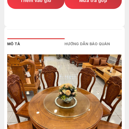
Thêm vào giỏ
Mua trả góp
MÔ TẢ
HƯỚNG DẪN BẢO QUẢN