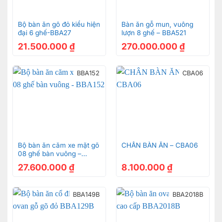
theo phong cách cổ điển với họa tiết hoa lá tây và hoa
hồng tinh tế
Bộ bàn ăn gõ đỏ kiểu hiện
Bàn ăn gỗ mun, vuông
đại 6 ghế-BBA27
lượn 8 ghế – BBA521
Sản phẩm này được sản xuất thủ công 100%, có
21.500.000
₫
270.000.000
₫
thiết kế cực sang trọng tinh tế từ những nhà thiết kế
lừng danh nhất trên thế giới. Những người thợ thi
BBA152
CBA06
công với 20-30 năm kinh nghiệm đã vô cùng tỉ mỉ,
chao chuốt, kiên trì thể hiện đường nét tinh tế, đam
mê và yêu nghề để thổi hồn vào sản phẩm
Đặc biệt bộ bàn ăn này được Sơn Đông thiết kế độc
quyền nên chắc chắn sẽ man đến cho gia chủ sự hài
Bộ bàn ăn căm xe mặt gõ
CHÂN BÀN ĂN – CBA06
lòng tuyệt đối. Nhìn chung đã lựa chọn là chắc chắn
08 ghế bàn vuông –
không đụng hàng.
BBA152
27.600.000
₫
8.100.000
₫
Bộ bàn ăn có giá trị kinh tế cao
BBA149B
BBA2018B
Mặt bàn trơn làm nổi bật vẻ đẹp tự nhiên của màu sắc