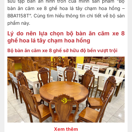
sưu tập bàn ăn hình tròn của mình sản phẩm “Bộ
bàn ăn căm xe 8 ghế hoa lá tây chạm hoa hồng –
BBA1158T”. Cùng tìm hiểu thông tin chi tiết về bộ sản
phẩm này.
Lý do nên lựa chọn bộ bàn ăn căm xe 8
ghế hoa lá tây chạm hoa hồng
Bộ bàn ăn căm xe 8 ghế sở hữu độ bền vượt trội
Xem thêm