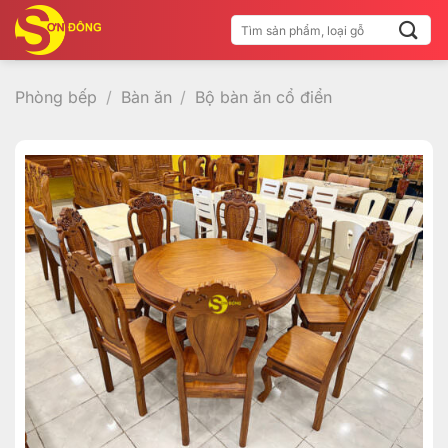
Bỏ
Tìm
qua
kiếm:
nội
dung
Phòng bếp
/
Bàn ăn
/
Bộ bàn ăn cổ điển