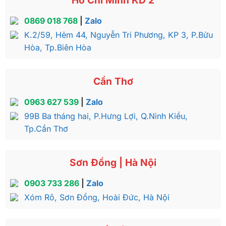
Hồ Chí Minh KD 2
chạm hoa hồng – BBA1158T
0869 018 768
|
Zalo
K.2/59, Hẻm 44, Nguyễn Tri Phương, KP 3, P.Bửu
Hòa, Tp.Biên Hòa
Cần Thơ
0963 627 539
|
Zalo
99B Ba tháng hai, P.Hưng Lợi, Q.Ninh Kiều,
Tp.Cần Thơ
Sơn Đồng | Hà Nội
Bộ bàn ăn tròn gỗ căm xe cao cấp BBA1158T có giá trị
0903 733 286
|
Zalo
thẩm mỹ và chất lượng tuyệt vời
Xóm Rô, Sơn Đồng, Hoài Đức, Hà Nội