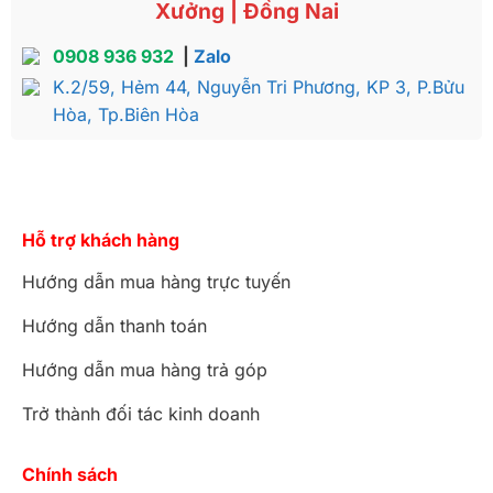
Xưởng | Đồng Nai
Bộ bàn ghế phòng ăn tròn gỗ căm xe cao cấp BBA1158T
0908 936 932
|
Zalo
phù hợp với biệt thự cổ điển
K.2/59, Hẻm 44, Nguyễn Tri Phương, KP 3, P.Bửu
Hòa, Tp.Biên Hòa
Mức giá niêm yết cho sản phẩm này là
26.500.000đ. Tại các showroom của nội thất Sơn
Đông đang có chương trình ưu đãi, giảm giá, quý
khách hàng nhớ ghé thăm để được tư vấn kỹ hơn
Hỗ trợ khách hàng
nhé.
Hướng dẫn mua hàng trực tuyến
Nội thất Sơn Đông cam kết luôn mang đến cho
khách hàng những sản phẩm chất lượng, đa dạng về
Hướng dẫn thanh toán
mẫu mã, đáp ứng đủ mọi phân khúc khách hàng.
Hướng dẫn mua hàng trả góp
Qúy khách hàng có thể tham khảo những mẫu nội
thất hot nhất do Sơn Đông thiết kế độc quyền
TẠI
Trở thành đối tác kinh doanh
ĐÂY
nhé. Xin cảm ơn!
Chính sách