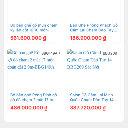
Bộ bàn ghế gỗ mun chạm
Bàn Ghế Phòng Khách Gỗ
kỳ lân cột 16 10 món-
Cẩm Lai Chạm Đào Tay
BBG203
12 BBG1002
561.600.000
₫
186.900.000
₫
BBG149A
BBG269
Bộ bàn ghế Rồng Đỉnh gỗ
Salon Gỗ Cẩm Lai Minh
gõ đỏ chạm 2 mặt 17 món
Quốc Chạm Đào Tay 14
đoản dài 2,9m-BBG149A
BBG269 Sắc Nét
486.000.000
₫
387.720.000
₫