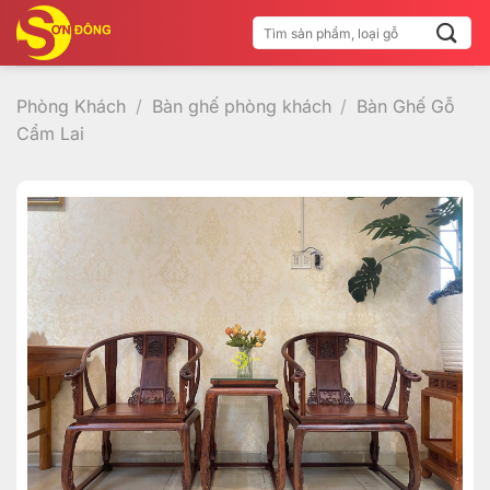
Bỏ
Tìm
qua
kiếm:
nội
dung
Phòng Khách
/
Bàn ghế phòng khách
/
Bàn Ghế Gỗ
Cẩm Lai