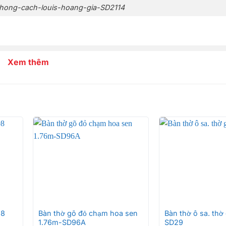
hong-cach-louis-hoang-gia-SD2114
hong-cach-louis-hoang-gia-SD2114
Xem thêm
hong-cach-louis-hoang-gia-SD2114
+
+
98
Bàn thờ gõ đỏ chạm hoa sen
Bàn thờ ô sa. thờ 
1.76m-SD96A
SD29