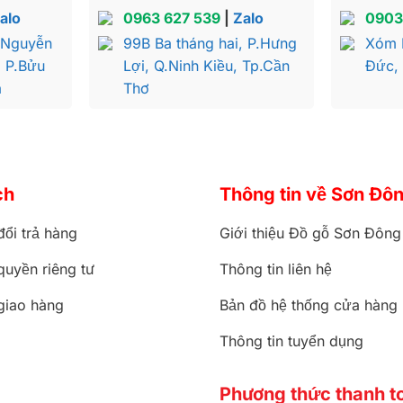
alo
0963 627 539
|
Zalo
0903
 Nguyễn
99B Ba tháng hai, P.Hưng
Xóm 
, P.Bửu
Lợi, Q.Ninh Kiều, Tp.Cần
Đức,
a
Thơ
ch
Thông tin về Sơn Đô
đổi trả hàng
Giới thiệu Đồ gỗ Sơn Đông
quyền riêng tư
Thông tin liên hệ
giao hàng
Bản đồ hệ thống cửa hàng
hong-cach-louis-hoang-gia-SD2114
Thông tin tuyển dụng
Phương thức thanh t