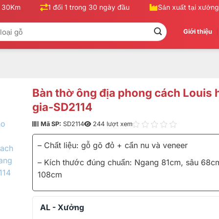
30Km
1 đổi 1 trong 30 ngày đầu
Sản xuất tại xưởng, 
Giới thiệu
Bàn thờ ông địa phong cách Louis
gia-SD2114
Mã SP:
SD2114
244 lượt xem
– Chất liệu: gỗ gõ đỏ + cẩn nu và veneer
– Kích thước đúng chuẩn: Ngang 81cm, sâu 68c
108cm
AL - Xưởng