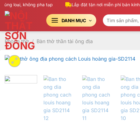
Bỏ
ng loại, không pha tạp
Lắp đặt tận nơi miễn phí bán kính 
qua
Tìm
nội
DANH MỤC
kiếm:
dung
Phòng thờ
/
Bàn thờ thần tài ông địa