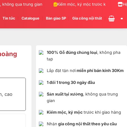
không qua trung gian
Kiểm mộc, ký mộc trước khi giao hàng
Hệ
Tin tức
Catalogue
Bàn giao SP
Gia công nội thất
 hoàng
100% Gỗ đúng chủng loại
, không pha
tạp
Lắp đặt tận nơi
miễn phí bán kính 30Km
1 đổi 1 trong 30 ngày đầu
m, cao
Sản xuất tại xưởng
, không qua trung
gian
Kiểm mộc, ký mộc
trước khi giao hàng
Nhận
gia công nội thất theo yêu cầu