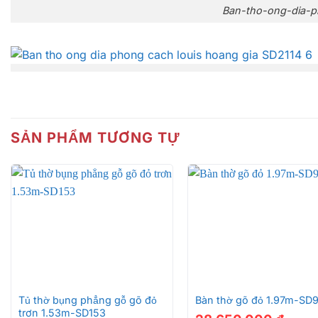
Ban-tho-ong-dia-p
Ban-tho-ong-dia-p
SẢN PHẨM TƯƠNG TỰ
Ban-tho-ong-dia-p
+
+
Tủ thờ bụng phẳng gỗ gõ đỏ
Bàn thờ gõ đỏ 1.97m-SD
trơn 1.53m-SD153