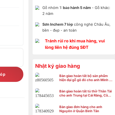
Gỗ nhóm 1:
bảo hành 5 năm
- Gỗ khác:
2 năm
Sơn Inchem 7 lớp
công nghệ Châu Âu,
bền - đẹp - an toàn
Tránh rủi ro khi mua hàng, vui
lòng liên hệ đúng SĐT
Nhật ký giao hàng
góp
Bàn giao hoàn tất bộ sản phẩm
hiện đại gỗ gõ đỏ cho anh Minh ở
Bình Chánh
Bàn giao hoàn tất tủ thờ Thần Tài
cho anh Trung tại Cái Răng, Cần
Thơ
Bàn giao đơn hàng cho anh
Nguyên ở Quận Bình Tân