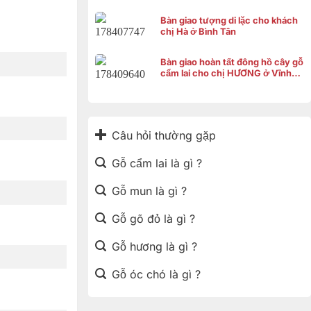
Bàn giao tượng di lặc cho khách
chị Hà ở Bình Tân
Bàn giao hoàn tất đông hồ cây gỗ
cẩm lai cho chị HƯƠNG ở Vĩnh
Thạnh Cần Thơ
Câu hỏi thường gặp
Gỗ cẩm lai là gì ?
Gỗ mun là gì ?
Gỗ gõ đỏ là gì ?
Gỗ hương là gì ?
Gỗ óc chó là gì ?