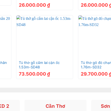
26.000.000
₫
26.000.000
+
+
 chân
Tủ thờ gỗ cẩm lai cận ốc
Tủ thờ gõ đỏ ch
1.53m-SD48
1.76m-SD32
73.500.000
₫
29.700.000
KD 2
Cần Thơ
Sơn 