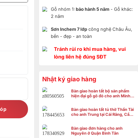
Gỗ nhóm 1:
bảo hành 5 năm
- Gỗ khác:
2 năm
Sơn Inchem 7 lớp
công nghệ Châu Âu,
bền - đẹp - an toàn
Tránh rủi ro khi mua hàng, vui
lòng liên hệ đúng SĐT
Nhật ký giao hàng
Bàn giao hoàn tất bộ sản phẩm
hiện đại gỗ gõ đỏ cho anh Minh ở
Bình Chánh
góp
Bàn giao hoàn tất tủ thờ Thần Tài
cho anh Trung tại Cái Răng, Cần
Thơ
Bàn giao đơn hàng cho anh
Nguyên ở Quận Bình Tân