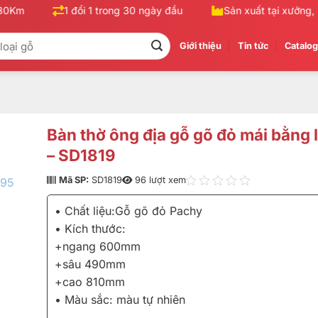
0Km
1 đổi 1 trong 30 ngày đầu
Sản xuất tại xưởng, kh
Giới thiệu
Tin tức
Catalo
Bàn thờ ông địa gỗ gõ đỏ mái bằng 
– SD1819
Mã SP:
SD1819
96 lượt xem
• Chất liệu:Gỗ gõ đỏ Pachy
• Kích thước:
+ngang 600mm
+sâu 490mm
+cao 810mm
• Màu sắc: màu tự nhiên