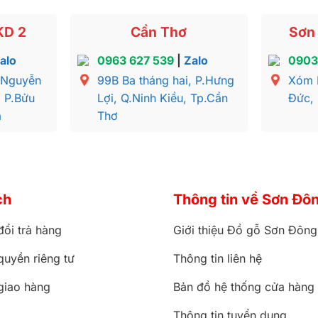
KD 2
Cần Thơ
Sơn 
alo
0963 627 539
|
Zalo
0903
 Nguyễn
99B Ba tháng hai, P.Hưng
Xóm 
, P.Bửu
Lợi, Q.Ninh Kiều, Tp.Cần
Đức,
a
Thơ
ch
Thông tin về Sơn Đô
đổi trả hàng
Giới thiệu Đồ gỗ Sơn Đông
quyền riêng tư
Thông tin liên hệ
giao hàng
Bản đồ hệ thống cửa hàng
Thông tin tuyển dụng