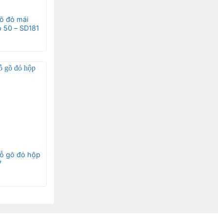
õ đỏ mái
ọ 50 – SD181
gỗ gõ đỏ hộp
7