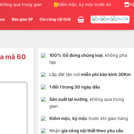
ông qua trung gian
Kiểm mộc, ký mộc trước khi giao hàng
Hệ
gue
Bàn giao SP
Gia công nội thất
la mã 60
100% Gỗ đúng chủng loại
, không pha
tạp
Lắp đặt tận nơi
miễn phí bán kính 30Km
1 đổi 1 trong 30 ngày đầu
Sản xuất tại xưởng
, không qua trung
gian
Kiểm mộc, ký mộc
trước khi giao hàng
Nhận
gia công nội thất theo yêu cầu