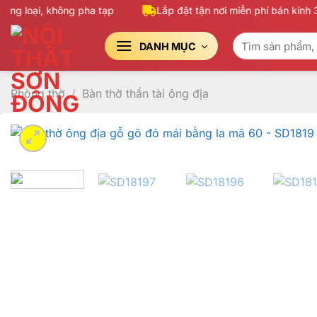
Bỏ
 loại, không pha tạp
Lắp đặt tận nơi miễn phí bán kính 3
qua
Tìm
nội
DANH MỤC
kiếm:
dung
Phòng thờ
/
Bàn thờ thần tài ông địa