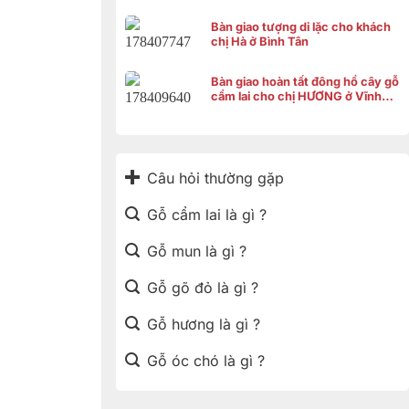
Bàn giao tượng di lặc cho khách
chị Hà ở Bình Tân
Bàn giao hoàn tất đông hồ cây gỗ
cẩm lai cho chị HƯƠNG ở Vĩnh
Thạnh Cần Thơ
Câu hỏi thường gặp
Gỗ cẩm lai là gì ?
Gỗ mun là gì ?
Gỗ gõ đỏ là gì ?
Gỗ hương là gì ?
Gỗ óc chó là gì ?