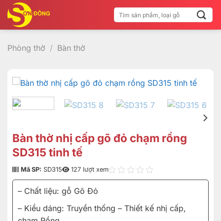
Bỏ
Tìm
qua
kiếm:
nội
dung
Phòng thờ
/
Bàn thờ
Bàn thờ nhị cấp gõ đỏ chạm rồng
SD315 tinh tế
Mã SP:
SD315
127 lượt xem
– Chất liệu: gỗ Gõ Đỏ
– Kiểu dáng: Truyền thống – Thiết kế nhị cấp,
chạm Rồng