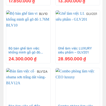
17.850.000
₫
13.300.000
₫
BLV10
GLV201
Bộ bàn ghế làm việc
Ghế làm việc LUXURY
khổng minh gỗ gõ đỏ
siêu phẩm – GLV201
1.76M BLV10
24.300.000
₫
28.950.000
₫
BLV12A