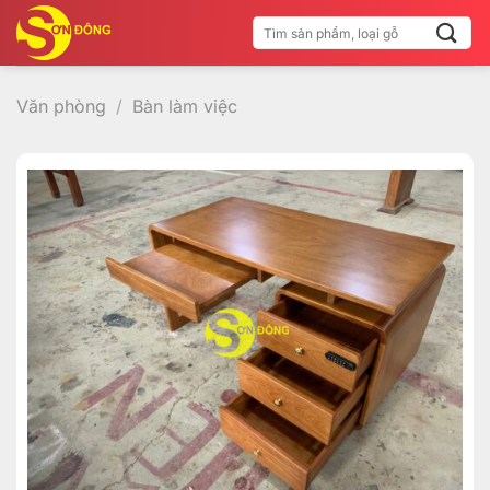
Bỏ
Tìm
qua
kiếm:
nội
dung
Văn phòng
/
Bàn làm việc