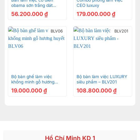
Bàn làm việc cổ điển
Combo phòng làm việc
obama sơn trắng dát
CEO luxuxy
vàng-BLV12A
56.200.000
₫
179.000.000
₫
BLV06
BLV201
Bộ bàn ghế làm việc
Bộ bàn làm việc LUXURY
khổng minh gỗ hương
siêu phẩm – BLV201
huyết BLV06
19.000.000
₫
108.800.000
₫
Hồ Chí Minh KD 1