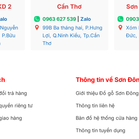
KD 2
Cần Thơ
Sơn 
alo
0963 627 539
|
Zalo
0903
 Nguyễn
99B Ba tháng hai, P.Hưng
Xóm 
, P.Bửu
Lợi, Q.Ninh Kiều, Tp.Cần
Đức,
a
Thơ
ch
Thông tin về Sơn Đô
đổi trả hàng
Giới thiệu Đồ gỗ Sơn Đông
quyền riêng tư
Thông tin liên hệ
giao hàng
Bản đồ hệ thống cửa hàng
Thông tin tuyển dụng