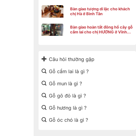
Bàn giao tượng di lặc cho khách
chị Hà ở Bình Tân
Bàn giao hoàn tất đông hồ cây gỗ
cẩm lai cho chị HƯƠNG ở Vĩnh
Thạnh Cần Thơ
Câu hỏi thường gặp
Gỗ cẩm lai là gì ?
Gỗ mun là gì ?
Gỗ gõ đỏ là gì ?
Gỗ hương là gì ?
Gỗ óc chó là gì ?