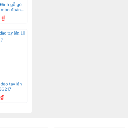
Đỉnh gỗ gõ
7 món đoản
A
0
₫
đào tay lân
BBG217
0
₫