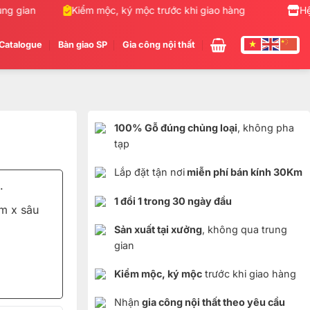
 gian
Kiểm mộc, ký mộc trước khi giao hàng
Nhận gia
Hệ
Catalogue
Bàn giao SP
Gia công nội thất
100% Gỗ đúng chủng loại
, không pha
tạp
Lắp đặt tận nơi
miễn phí bán kính 30Km
.
1 đổi 1 trong 30 ngày đầu
m x sâu
Sản xuất tại xưởng
, không qua trung
gian
Kiểm mộc, ký mộc
trước khi giao hàng
Nhận
gia công nội thất theo yêu cầu