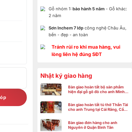
Gỗ nhóm 1:
bảo hành 5 năm
- Gỗ khác:
2 năm
Sơn Inchem 7 lớp
công nghệ Châu Âu,
bền - đẹp - an toàn
Tránh rủi ro khi mua hàng, vui
lòng liên hệ đúng SĐT
Nhật ký giao hàng
Bàn giao hoàn tất bộ sản phẩm
hiện đại gỗ gõ đỏ cho anh Minh ở
Bình Chánh
góp
Bàn giao hoàn tất tủ thờ Thần Tài
cho anh Trung tại Cái Răng, Cần
Thơ
Bàn giao đơn hàng cho anh
Nguyên ở Quận Bình Tân