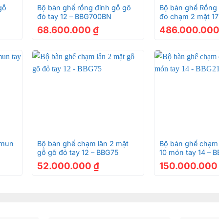
gỗ
Bộ bàn ghế rồng đỉnh gỗ gõ
Bộ bàn ghế Rồng 
đỏ tay 12 – BBG700BN
đỏ chạm 2 mặt 1
dài 2,9m-BBG149
68.600.000
₫
486.000.00
+
+
 mun
Bộ bàn ghế chạm lân 2 mặt
Bộ bàn ghế chạm 
gỗ gõ đỏ tay 12 – BBG75
10 món tay 14 – 
52.000.000
₫
150.000.00