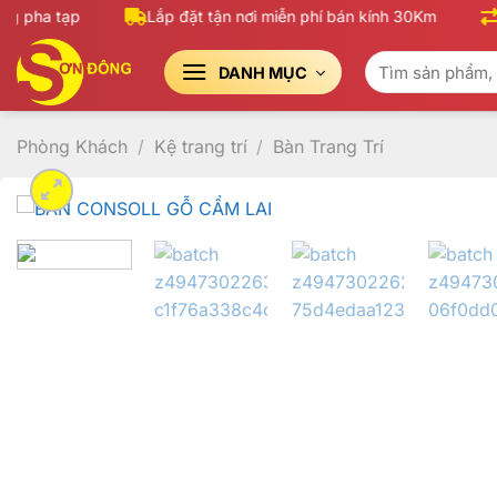
Bỏ
 pha tạp
Lắp đặt tận nơi miễn phí bán kính 30Km
1 đ
qua
Tìm
nội
DANH MỤC
kiếm:
dung
Phòng Khách
/
Kệ trang trí
/
Bàn Trang Trí