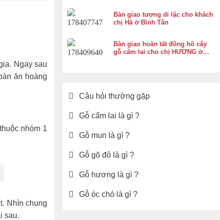
Bàn giao tượng di lặc cho khách
chị Hà ở Bình Tân
Bàn giao hoàn tất đông hồ cây
gỗ cẩm lai cho chị HƯƠNG ở
Vĩnh Thạnh Cần Thơ
 gia. Ngay sau
 bàn ăn hoàng
Câu hỏi thường gặp
Gỗ cẩm lai là gì ?
 thuộc nhóm 1
Gỗ mun là gì ?
Gỗ gõ đỏ là gì ?
Gỗ hương là gì ?
Gỗ óc chó là gì ?
ết. Nhìn chung
i sau.