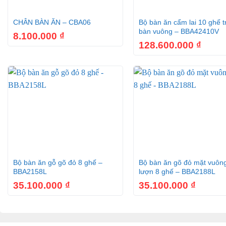
+
+
CHÂN BÀN ĂN – CBA06
Bộ bàn ăn cẩm lai 10 ghế t
bàn vuông – BBA42410V
8.100.000
₫
128.600.000
₫
Bàn ăn hoàn
Các đường nét hoa văn của sản phẩm đều được thiết kế sang 
chục năm kinh nghiệm, các nghệ nhân Sơn Đông đã chau chuốt
sản phẩm.
+
+
Bàn ăn hoàng gia gỗ cẩm lai Dafne BA031 được sớn 7 
Bộ bàn ăn gỗ gõ đỏ 8 ghế –
Bộ bàn ăn gõ đỏ mặt vuôn
BBA2158L
lượn 8 ghế – BBA2188L
Ngoài ra vì được làm từ gỗ cẩm lai nên hiển nhiên bề mặ
35.100.000
₫
35.100.000
₫
Chúng kết hợp với các hoa văn đã tạo nên một sản phẩm đẹp 
Giá bán bàn ăn hoàng gia Dafne gỗ