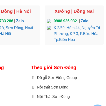
Đồng | Hà Nội
Xưởng | Đồng Nai
733 286
|
Zalo
0908 936 932
|
Zalo
ô, Sơn Đồng, Hoài
K.2/59, Hẻm 44, Nguyễn Tri
Hà Nội
Phương, KP 3, P.Bửu Hòa,
à sự lựa chọn
Tp.Biên Hòa
ng
Theo giõi Sơn Đông
Đồ gỗ Sơn Đông Group
Nội thất Sơn Đông
Nội Thất Sơn Đông