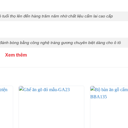
tuổi thọ lên đến hàng trăm năm nhờ chất liệu cẩm lai cao cấp
đánh bòng bằng công nghệ tráng gương chuyên biệt dàng cho ô tô
Xem thêm
p sơn PU cao cấp giúp tạo độ sáng bóng, bảo vệ bề mặt trá
ang phong cách cổ điển, cực thu hút
cổ điển được chạm khắc tỉ mỉ
 tinh xảo, thể hiện cái hồn của người nghệ nhân