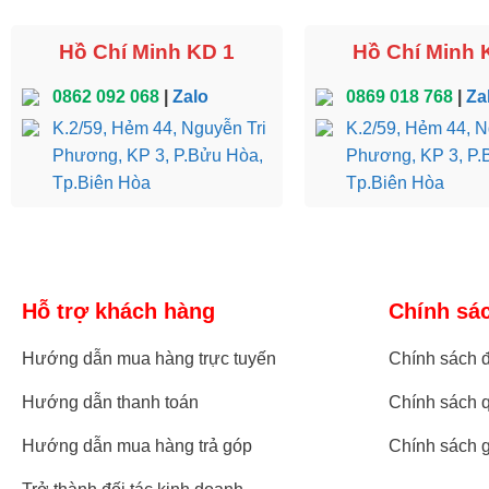
Hồ Chí Minh KD 1
Hồ Chí Minh 
Bàn ăn hoàng gia gỗ cẩm lai Dafne 
0862 092 068
|
Zalo
0869 018 768
|
Za
Mẫu bàn ăn hoàng gia này có giá bán 129.000.000đ, kích thướ
K.2/59, Hẻm 44, Nguyễn Tri
K.2/59, Hẻm 44, N
Phương, KP 3, P.Bửu Hòa,
Phương, KP 3, P.
Nhìn chung nếu bạn là một người yêu thích phong cách cổ đi
Tp.Biên Hòa
Tp.Biên Hòa
tuyệt vời.
Hỗ trợ khách hàng
Chính sá
Hướng dẫn mua hàng trực tuyến
Chính sách đ
Hướng dẫn thanh toán
Chính sách q
Hướng dẫn mua hàng trả góp
Chính sách 