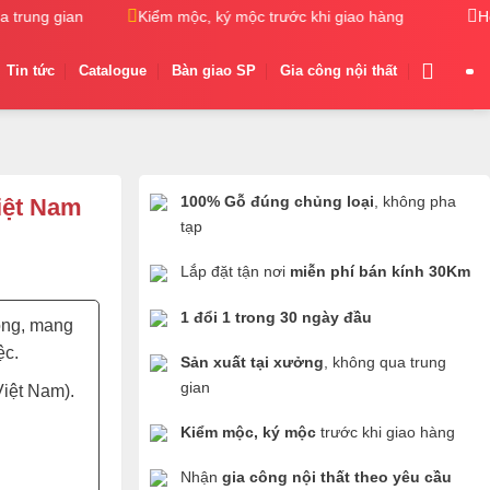
rung gian
Kiểm mộc, ký mộc trước khi giao hàng
Nhận gi
H
Tin tức
Catalogue
Bàn giao SP
Gia công nội thất
100% Gỗ đúng chủng loại
, không pha
iệt Nam
tạp
Lắp đặt tận nơi
miễn phí bán kính 30Km
1 đổi 1 trong 30 ngày đầu
rọng, mang
ệc.
Sản xuất tại xưởng
, không qua trung
gian
Việt Nam).
Kiểm mộc, ký mộc
trước khi giao hàng
Nhận
gia công nội thất theo yêu cầu