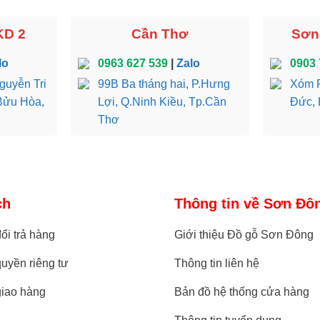
KD 2
Cần Thơ
Sơn 
BA031 có kích thước dài 198cm x rộng 98cm x cao 80cm
lo
0963 627 539
|
Zalo
0903 
c tiêu chuẩn là 198 x 98 x 80 (cm).
guyễn Tri
99B Ba tháng hai, P.Hưng
Xóm R
Bửu Hòa,
Lợi, Q.Ninh Kiều, Tp.Cần
Đức, 
ển, có khả năng tài chính dư dả thì sản phẩm này chắc chắn l
Thơ
ch
Thông tin về Sơn Đô
ổi trả hàng
Giới thiệu Đồ gỗ Sơn Đông
uyền riêng tư
Thông tin liên hệ
giao hàng
Bản đồ hệ thống cửa hàng