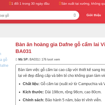
1 đổi 1 trong 30 ngày đầu
Sản xuất tại xưởng, không qua t
Giới thiệu
Bàn ăn hoàng gia Dafne gỗ cẩm lai V
BA031
Mã SP:
BA031
176 lượt xem
Bàn làm việc gỗ cẩm lai cao cấp với thiết kế sang t
lại vẻ đẹp đẳng cấp và bền bỉ cho không gian làm vi
Chất liệu:
Gỗ cẩm lai (xuất xứ từ Campuchia và 
Kích thước:
Dài 198cm, rộng 98cm, cao 80cm.
Chính sách:
Bảo hành 5 năm, bảo trì vĩnh viễn.