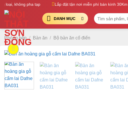
Bỏ
oại, không pha tạp
Lắp đặt tận nơi miễn phí bán kính 30Km
qua
Tìm
nội
DANH MỤC
kiếm:
dung
Phòng bếp
/
Bàn ăn
/
Bộ bàn ăn cổ điển