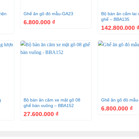
+
+
riện
Ghế ăn gõ đỏ mẫu-GA23
Bộ bàn ăn cẩm lai 
ghế – BBA135
6.800.000
₫
142.800.000
g gia gỗ cẩm lai Dafne BA031
trọng, tinh tế từ những nhà thiết kế lừng danh nhất trên thế 
, kiên trì thể hiện đường nét tinh tế, đam mê và yêu nghề để
+
+
lớp PU cao cấp vừa giúp tăng tính thẩm mỹ vừa chống trầy xướt, va đ
g
Bộ bàn ăn căm xe mặt gõ 08
Ghế ăn gõ đỏ mẫu
ghế bàn vuông – BBA152
6.800.000
₫
t bộ bàn ghế đều có những đường vân cực uyển chuyển, tự nh
27.600.000
₫
mê hồn, khiến nhiều người phải “đổ gục” ngay ánh nhìn đầu ti
 cẩm lai Việt Nam BA031