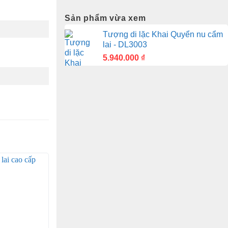
Sản phẩm vừa xem
Tượng di lặc Khai Quyển nu cẩm
lai - DL3003
5.940.000
₫
nh được những