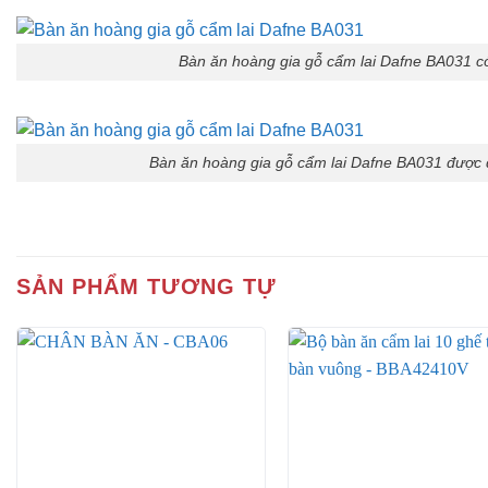
Bàn ăn hoàng gia gỗ cẩm lai Dafne BA031 có 
Bàn ăn hoàng gia gỗ cẩm lai Dafne BA031 được 
Đặc biệt bề mặt bàn ghế hoàng gia Dafne còn được phủ lớ
trầy xước khi gặp va chạm mạnh.
SẢN PHẨM TƯƠNG TỰ
Thiết kế bàn ăn hoàng gia Dafne m
Họa tiết 
Yếm bàn được chạm khắc vô cùng