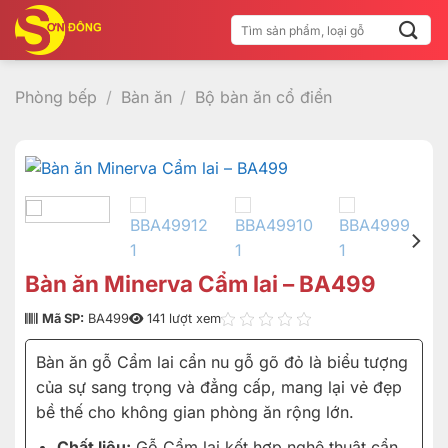
Bỏ
Tìm
qua
kiếm:
nội
dung
Phòng bếp
/
Bàn ăn
/
Bộ bàn ăn cổ điển
Bàn ăn Minerva Cẩm lai – BA499
Mã SP:
BA499
141 lượt xem
Bàn ăn gỗ Cẩm lai cẩn nu gỗ gõ đỏ là biểu tượng
của sự sang trọng và đẳng cấp, mang lại vẻ đẹp
bề thế cho không gian phòng ăn rộng lớn.
Chất liệu:
Gỗ Cẩm lai kết hợp nghệ thuật cẩn