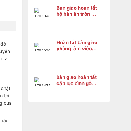
Bàn giao hoàn tất
bộ bàn ăn tròn gỗ
gõ đỏ 8 ghế cho
khách hàng tại
Thốt Nốt, Cần
Thơ
Hoàn tất bàn giao
 đó
phòng làm việc
huyển
đẳng cấp cho
h ra
anh Thanh – Bình
Dương
bàn giao hoàn tất
cặp lục bình gỗ
 chật
hương cao 1m33
cho chị Trang tại
n thì
Bình Dương
ng của
 màu