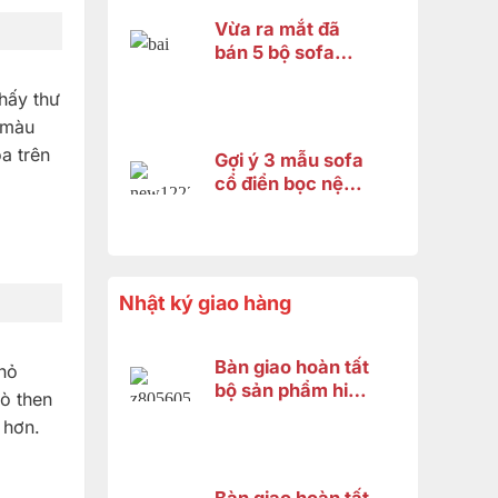
Vừa ra mắt đã
bán 5 bộ sofa
hoàng gia
fashion 2026 và
thấy thư
đây là lý do
 màu
a trên
Gợi ý 3 mẫu sofa
cổ điển bọc nệm
cao cấp 2026 –
Xứng tầm không
gian hoàng gia
Nhật ký giao hàng
Bàn giao hoàn tất
nhỏ
bộ sản phẩm hiện
rò then
đại gỗ gõ đỏ cho
 hơn.
anh Minh ở Bình
Chánh