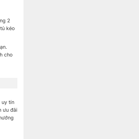
ựng 2
 tủ kéo
ạn.
h cho
uy tín
h ưu đãi
 hướng