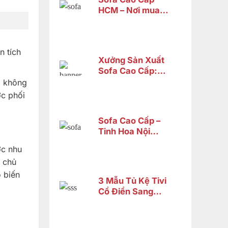
HCM – Nơi mua
sofa tân cổ điển
cao cấp uy tín
n tích
Xưởng Sản Xuất
Sofa Cao Cấp:
Tiêu Chí Chọn
ả không
Lựa xưởng
ợc phối
Sofa Cao Cấp –
Tinh Hoa Nội
Thất Gỗ Tự Nhiên
ợc nhu
Từ Nội Thất Sơn
a chủ
Đông
ổ biến
3 Mẫu Tủ Kệ Tivi
Cổ Điển Sang
Trọng Chỉ Từ 14
Triệu