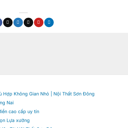
ù Hợp Không Gian Nhỏ | Nội Thất Sơn Đông
ng Nai
ển cao cấp uy tín
họn Lựa xưởng