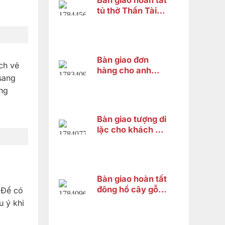
Bàn giao hoàn tất
tủ thờ Thần Tài
cho anh Trung tại
Cái Răng, Cần
Thơ
Bàn giao đơn
ch vẻ
hàng cho anh
sang
Nguyên ở Quận
ng
Bình Tân
Bàn giao tượng di
lặc cho khách chị
Hà ở Bình Tân
Bàn giao hoàn tất
đông hồ cây gỗ
. Để có
cẩm lai cho chị
u ý khi
HƯƠNG ở Vĩnh
Thạnh Cần Thơ