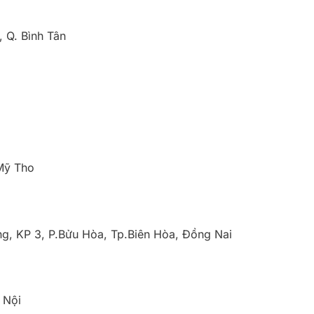
, Q. Bình Tân
.Mỹ Tho
ng, KP 3, P.Bửu Hòa, Tp.Biên Hòa, Đồng Nai
 Nội