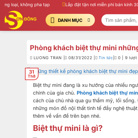
Bỏ
loại, không pha tạp
Lắp đặt tận nơi miễn phí bán kính 30Km
qua
Tìm
nội
DANH MỤC
kiếm:
dung
Phòng khách biệt thự mini những
LUONG TRAN |
08/31/2022 |
Tin tức
|
0 | 9 lượ
31
Th8
Biệt thự mini đang là xu hướng của nhiều ngườ
chính của gia chủ.
Phòng khách biệt thự min
cách của chủ nhà qua gu thẩm mỹ, lối sống.
những món đồ nội thất tinh tế đầy nghệ thuậ
thêm về vấn đề trên bạn nhé.
Biệt thự mini là gì?