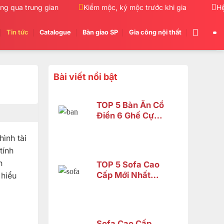
qua trung gian
Kiểm mộc, ký mộc trước khi giao hàng
Hệ
Tin tức
Catalogue
Bàn giao SP
Gia công nội thất
Bài viết nổi bật
TOP 5 Bàn Ăn Cổ
Điển 6 Ghế Cực
Đẹp – Phù Hợp
Không Gian Nhỏ |
hình tài
Nội Thất Sơn
tính
Đông
n
TOP 5 Sofa Cao
Cấp Mới Nhất
 hiểu
2026 Tại Đồng
Nai
Sofa Cao Cấp