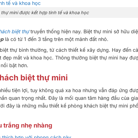
t thự mini được kết hợp tinh tế và khoa học
ách biệt thự
truyền thống hiện nay. Biệt thự mini sở hữu diệ
ẹp
là có từ 1 đến 3 tầng trên một mảnh đất nhỏ.
biệt thự bình thường, từ cách thiết kế xây dựng. Hay đến c
t đẹp mắt và khoa học. Thông thường biệt thự mini hay đư
 nổi bật hơn.
hách biệt thự mini
iều tiện lợi, tuy không quá xa hoa nhưng vẫn đáp ứng đư
hần quan trọng nhất. Đây là mối quan tâm hàng đầu của gi
ưới đây là những mẫu thiết kế phòng khách biệt thự mini ph
u trắng nhẹ nhàng