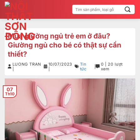
Bỏ
Tìm
qua
kiếm:
nội
dung
Mua giường ngủ trẻ em ở đâu?
Giường ngủ cho bé có thật sự cần
thiết?
LUONG TRAN
10/07/2023
Tin
0 | 20 lượt
|
|
|
tức
xem
07
Th10