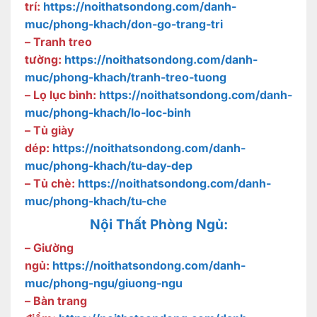
trí:
https://noithatsondong.com/danh-
muc/phong-khach/don-go-trang-tri
– Tranh treo
tường:
https://noithatsondong.com/danh-
muc/phong-khach/tranh-treo-tuong
– Lọ lục bình:
https://noithatsondong.com/danh-
muc/phong-khach/lo-loc-binh
– Tủ giày
dép:
https://noithatsondong.com/danh-
muc/phong-khach/tu-day-dep
– Tủ chè:
https://noithatsondong.com/danh-
muc/phong-khach/tu-che
Nội Thất Phòng Ngủ:
– Giường
ngủ:
https://noithatsondong.com/danh-
muc/phong-ngu/giuong-ngu
– Bàn trang