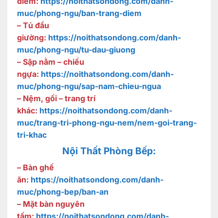
điểm:
https://noithatsondong.com/danh-
muc/phong-ngu/ban-trang-diem
– Tủ đầu
giường:
https://noithatsondong.com/danh-
muc/phong-ngu/tu-dau-giuong
– Sập nằm – chiếu
ngựa:
https://noithatsondong.com/danh-
muc/phong-ngu/sap-nam-chieu-ngua
– Nệm, gối – trang trí
khác:
https://noithatsondong.com/danh-
muc/trang-tri-phong-ngu-nem/nem-goi-trang-
tri-khac
Nội Thất Phòng Bếp:
– Bàn ghế
ăn:
https://noithatsondong.com/danh-
muc/phong-bep/ban-an
– Mặt bàn nguyên
tấm:
https://noithatsondong.com/danh-