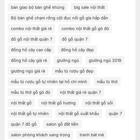
bàn giao bộ bàn ghế khủng
big sale nội thất
Bộ bàn ghế chạm rồng cột đục nổi gỗ gía hấp dẫn
combo nội thất giá rẻ
combo nội thất gỗ gõ đỏ
đồ gỗ nội thất quận 7
đồ gỗ quận 7
đồng hồ cây cao cấp
đồng hồ cây đẹp
đồng hồ cây giá rẻ
giường ngủ
giường ngủ 2019
giường ngủ giá rẻ
mẫu tủ rượu gỗ đẹp
mẫu tủ rượu gỗ tự nhiên tại hồ chí minh
mẫu tủ thờ
mẫu tủ thờ gỗ gõ đỏ
nội thất giá rẻ quận 7
nội thất gỗ
nội thất gỗ hương
nội thất gỗ sồi
nội thất gỗ tự nhiên
nội thất gỗ xuất khẩu
quận 7
quận 7 đồ gỗ
salon gỗ đắt tiền
salon phòng khách sang trọng
tranh bát mã