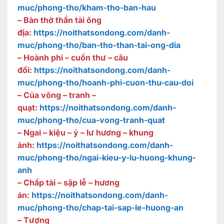
muc/phong-tho/kham-tho-ban-hau
– Bàn thờ thần tài ông
địa:
https://noithatsondong.com/danh-
muc/phong-tho/ban-tho-than-tai-ong-dia
– Hoành phi – cuốn thư – câu
đối:
https://noithatsondong.com/danh-
muc/phong-tho/hoanh-phi-cuon-thu-cau-doi
– Của võng – tranh –
quạt:
https://noithatsondong.com/danh-
muc/phong-tho/cua-vong-tranh-quat
– Ngai – kiệu – ỷ – lư hương – khung
ảnh:
https://noithatsondong.com/danh-
muc/phong-tho/ngai-kieu-y-lu-huong-khung-
anh
– Chấp tài – sập lễ – hương
án:
https://noithatsondong.com/danh-
muc/phong-tho/chap-tai-sap-le-huong-an
– Tượng