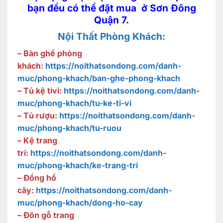
bạn đều có thể đặt mua ở Sơn Đông
Quận 7.
Nội Thất Phòng Khách:
– Bàn ghế phòng
khách:
https://noithatsondong.com/danh-
muc/phong-khach/ban-ghe-phong-khach
– Tủ kệ tivi:
https://noithatsondong.com/danh-
muc/phong-khach/tu-ke-ti-vi
– Tủ rượu:
https://noithatsondong.com/danh-
muc/phong-khach/tu-ruou
– Kệ trang
trí:
https://noithatsondong.com/danh-
muc/phong-khach/ke-trang-tri
– Đồng hồ
cây:
https://noithatsondong.com/danh-
muc/phong-khach/dong-ho-cay
– Đôn gỗ trang