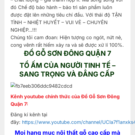
đó Chế độ bảo hành – bảo trì sản phẩm luôn
được đặt lên những tiêu chí đầu. Với thái độ TẬN
TÌNH – NHIỆT HUYẾT – VUI VẺ – CHUYÊN
NGHIỆP…!!!
Chúng tôi cam đoan: Hiện tượng co ngót, nứt nẻ,
cong vênh rất hiếm xảy ra và sẽ được xử lí 100%.
ĐỒ GỖ SƠN ĐÔNG
QUẬN 7
TỔ ẤM CỦA NGƯỜI TINH TẾ –
SANG TRỌNG VÀ ĐẲNG CẤP
Kênh youtube chính thức của Đồ Gỗ Sơn Đông
Quận 7:
Đăng kí kênh tại
đây:
https://www.youtube.com/channel/UCIa7f1anx
Mọi hạng mục nội thất gỗ cao cấp mà