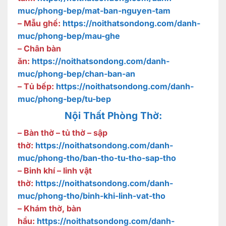
muc/phong-bep/mat-ban-nguyen-tam
– Mẫu ghế:
https://noithatsondong.com/danh-
muc/phong-bep/mau-ghe
– Chân bàn
ăn:
https://noithatsondong.com/danh-
muc/phong-bep/chan-ban-an
– Tủ bếp:
https://noithatsondong.com/danh-
muc/phong-bep/tu-bep
Nội Thất Phòng Thờ:
– Bàn thờ – tủ thờ – sập
thờ:
https://noithatsondong.com/danh-
muc/phong-tho/ban-tho-tu-tho-sap-tho
– Binh khí – linh vật
thờ:
https://noithatsondong.com/danh-
muc/phong-tho/binh-khi-linh-vat-tho
– Khám thờ, bàn
hầu:
https://noithatsondong.com/danh-