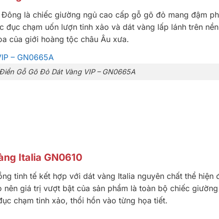
n Đông là chiếc giường ngủ cao cấp gỗ gõ đỏ mang đậm p
ợc đục chạm uốn lượn tinh xảo và dát vàng lấp lánh trên nề
a của giới hoàng tộc châu Âu xưa.
Điển Gỗ Gõ Đỏ Dát Vàng VIP – GN0665A
àng Italia GN0610
 tinh tế kết hợp với dát vàng Italia nguyên chất thể hiện
o nên giá trị vượt bật của sản phẩm là toàn bộ chiếc giườn
ục chạm tinh xảo, thổi hồn vào từng họa tiết.