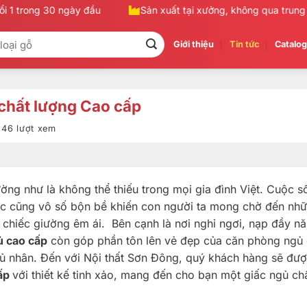
1 trong 30 ngày đầu
Sản xuất tại xưởng, không qua trung gia
Giới thiệu
Tin tức
Catalo
chất lượng Cao cấp
| 46 lượt xem
ờng như là không thể thiếu trong mọi gia đình Việt. Cuộc s
lực cũng vô số bộn bề khiến con người ta mong chờ đến nh
n chiếc giường êm ái. Bên cạnh là nơi nghỉ ngơi, nạp đầy n
 cao cấp
còn góp phần tôn lên vẻ đẹp của căn phòng ngủ
ủ nhân. Đến với Nội thất Sơn Đông, quý khách hàng sẽ đư
cấp
với thiết kế tinh xảo, mang đến cho bạn một giấc ngủ ch