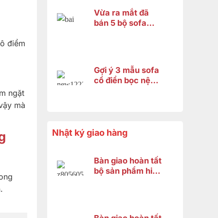
Vừa ra mắt đã
bán 5 bộ sofa
hoàng gia
tô điểm
fashion 2026 và
đây là lý do
Gợi ý 3 mẫu sofa
cổ điển bọc nệm
cao cấp 2026 –
êm ngặt
Xứng tầm không
 vậy mà
gian hoàng gia
Nhật ký giao hàng
g
Bàn giao hoàn tất
bộ sản phẩm hiện
hong
đại gỗ gõ đỏ cho
.
anh Minh ở Bình
Chánh