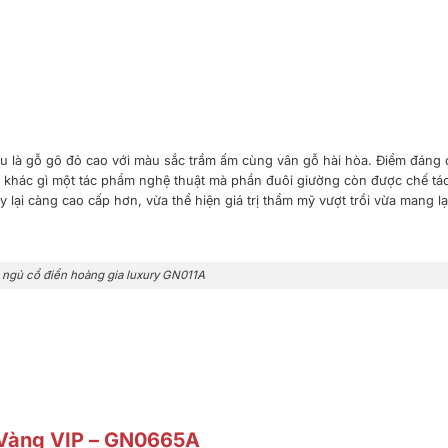
ệu là gỗ gõ đỏ cao với màu sắc trầm ấm cùng vân gỗ hài hòa. Điểm đáng 
g khác gì một tác phẩm nghệ thuật mà phần đuôi giường còn được chế tác
lại càng cao cấp hơn, vừa thể hiện giá trị thẩm mỹ vượt trồi vừa mang lại 
ngủ cổ điển hoàng gia luxury GN011A
 Vàng VIP – GN0665A