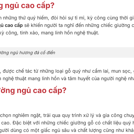
g ngủ cao cấp?
 những thứ quý hiếm, đòi hỏi sự tỉ mỉ, kỳ công cùng thời g
ủ cao cấp
sẽ khiến người ta nghĩ đến những chiếc giường 
kỳ công, tinh xảo, mang linh hồn nghệ thuật.
ường ngủ hương đá cổ điển
được chế tác từ những loại gỗ quý như cẩm lai, mun sọc, 
m nghệ thuật mang linh hồn và tâm huyết của người nghệ nh
ường ngủ cao cấp?
chọn nghiêm ngặt, trải qua quy trình xử lý và gia công chu
cao. Đặc biệt với những chiếc giường gỗ có chất liệu quý 
gười dùng có một giấc ngủ sâu và chất lượng cũng như kh