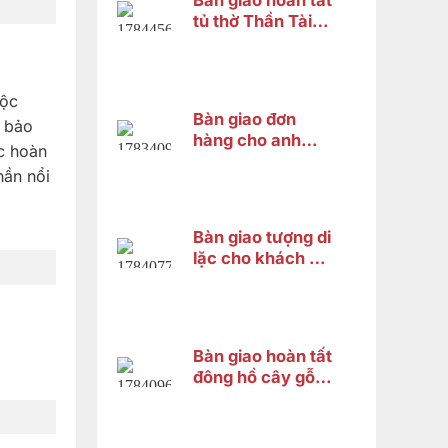
Bàn giao hoàn tất
tủ thờ Thần Tài
cho anh Trung tại
Cái Răng, Cần
Thơ
tộc
Bàn giao đơn
m bảo
hàng cho anh
c hoàn
Nguyên ở Quận
hần nổi
Bình Tân
Bàn giao tượng di
lặc cho khách chị
Hà ở Bình Tân
Bàn giao hoàn tất
đông hồ cây gỗ
cẩm lai cho chị
HƯƠNG ở Vĩnh
Thạnh Cần Thơ