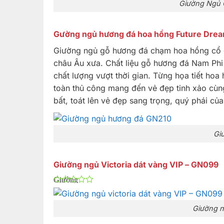
Giường Ngủ 
Gường ngủ hương đá hoa hồng Future Dre
Giường ngủ gỗ hương đá chạm hoa hồng cổ đ
châu Âu xưa. Chất liệu gỗ hương đá Nam Ph
chất lượng vượt thời gian. Từng họa tiết h
toàn thủ công mang đến vẻ đẹp tinh xảo cùn
bất, toát lên vẻ đẹp sang trọng, quý phái củ
Gi
Giường ngủ Victoria dát vàng VIP – GN099
Giường
ngủ
Victoria là
một siêu
Giường n
phẩm cực
xa xỉ đến