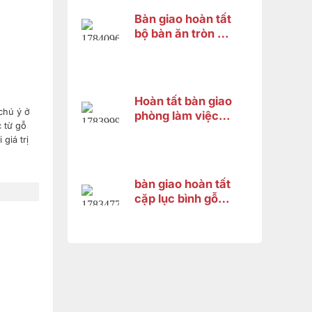
Bàn giao hoàn tất
bộ bàn ăn tròn gỗ
gõ đỏ 8 ghế cho
khách hàng tại
Thốt Nốt, Cần
Thơ
Hoàn tất bàn giao
chú ý ở
phòng làm việc
 từ gỗ
đẳng cấp cho
giá trị
anh Thanh – Bình
Dương
bàn giao hoàn tất
cặp lục bình gỗ
hương cao 1m33
cho chị Trang tại
Bình Dương