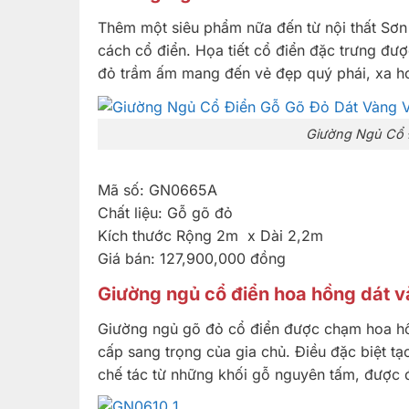
chất. Ánh
vàng lấp
Thêm một siêu phẩm nữa đến từ nội thất Sơ
lánh trên
cách cổ điển. Họa tiết cổ điển đặc trưng đư
nền gỗ
trắng tinh
đỏ trầm ấm mang đến vẻ đẹp quý phái, xa ho
sẽ làm
bừng sáng
không gian
phòng ngủ
Giường Ngủ Cổ 
đẳng cấp
hoàng gia
của quý
khách
Mã số: GN0665A
hàng.
Chất liệu: Gỗ gõ đỏ
Kích thước Rộng 2m x Dài 2,2m
Giá bán: 127,900,000 đồng
Giường ngủ cổ điển hoa hồng dát v
Giường ngủ gõ đỏ cổ điển được chạm hoa hồng
cấp sang trọng của gia chủ. Điều đặc biệt tạ
chế tác từ những khối gỗ nguyên tấm, được đ