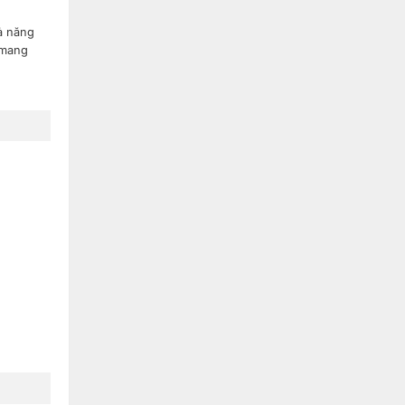
ả năng
 mang