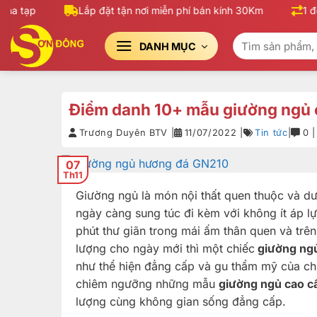
Bỏ
 tạp
Lắp đặt tận nơi miễn phí bán kính 30Km
1 đổi 
qua
Tìm
nội
DANH MỤC
kiếm:
dung
Điểm danh 10+ mẫu giường ngủ 
Trương Duyên BTV |
11/07/2022 |
Tin tức
|
0 
07
Th11
Giường ngủ là món nội thất quen thuộc và dư
ngày càng sung túc đi kèm với không ít áp 
phút thư giãn trong mái ấm thân quen và trê
lượng cho ngày mới thì một chiếc
giường ngủ
như thể hiện đẳng cấp và gu thẩm mỹ của ch
chiêm ngưỡng những mẫu
giường ngủ cao 
lượng cùng không gian sống đẳng cấp.