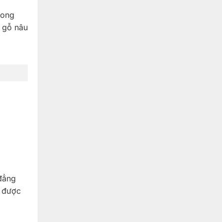
hong
n gỗ nâu
 đẳng
g được