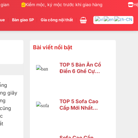
n
Kiểm mộc, ký mộc trước khi giao hàng
Nhận gia côn
Hệ
gue
Bàn giao SP
Gia công nội thất
Bài viết nổi bật
TOP 5 Bàn Ăn Cổ
Điển 6 Ghế Cực
Đẹp – Phù Hợp
Không Gian Nhỏ |
ống
Nội Thất Sơn
ững giây
Đông
ăng
TOP 5 Sofa Cao
Cấp Mới Nhất
 cũng
2026 Tại Đồng
ợc
Nai
ất
Sofa Cao Cấp