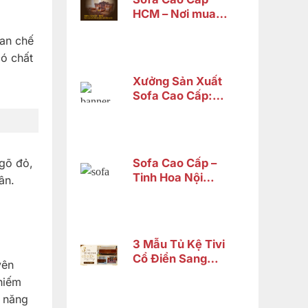
HCM – Nơi mua
sofa tân cổ điển
ian chế
cao cấp uy tín
có chất
Xưởng Sản Xuất
Sofa Cao Cấp:
Tiêu Chí Chọn
Lựa xưởng
Sofa Cao Cấp –
gõ đỏ,
Tinh Hoa Nội
ân.
Thất Gỗ Tự Nhiên
Từ Nội Thất Sơn
Đông
3 Mẫu Tủ Kệ Tivi
Cổ Điển Sang
yên
Trọng Chỉ Từ 14
hiếm
Triệu
ả năng