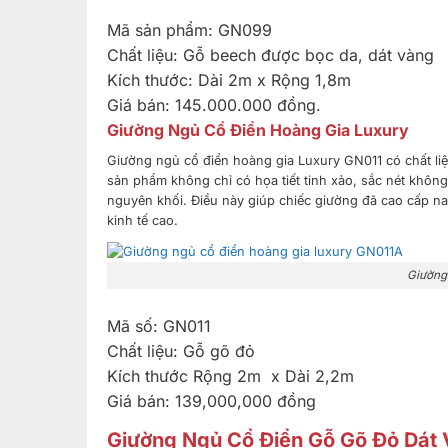
từ nội thất
Sơn Đông.
Mã sản phẩm: GN099
Chiếc
Chất liệu: Gỗ beech được bọc da, dát vàng
giường
được chế
Kích thước: Dài 2m x Rộng 1,8m
tác từ gỗ
dẻ gai châu
Giá bán: 145.000.000 đồng.
Âu cao
Giường Ngủ Cổ Điển Hoàng Gia Luxury
cấp, đã trải
quy trình
Giường ngủ cổ điển hoàng gia Luxury GN011 có chất li
tẩm sấy
sản phẩm không chỉ có họa tiết tinh xảo, sắc nét khôn
chuyên
nghiệp
nguyên khối. Điều này giúp chiếc giường đã cao cấp nay 
cùng gia
kinh tế cao.
công tỉ mỉ.
Đây là một
chiếc
Giường 
giường ngủ
cao cấp với
những họa
Mã số: GN011
tiết hoa lá
tây cổ điển
Chất liệu: Gỗ gõ đỏ
được chạm
khắc thanh
Kích thước Rộng 2m x Dài 2,2m
thoát, mềm
Giá bán: 139,000,000 đồng
mại và dát
vàng Italia
Giường Ngủ Cổ Điển Gỗ Gõ Đỏ Dát
nguyên