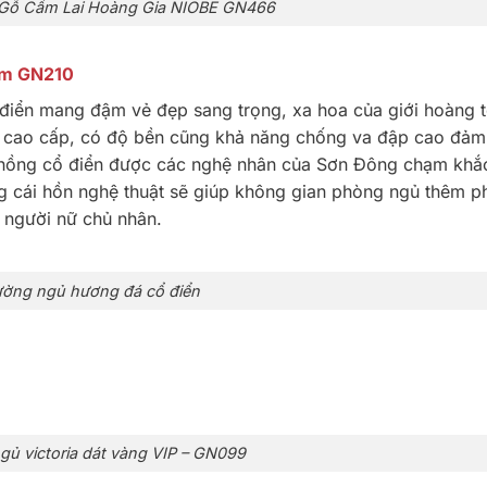
Gỗ Cẩm Lai Hoàng Gia NIOBE GN466
am GN210
iển mang đậm vẻ đẹp sang trọng, xa hoa của giới hoàng 
i cao cấp, có độ bền cũng khả năng chống va đập cao đả
oa hồng cổ điển được các nghệ nhân của Sơn Đông chạm khắ
g cái hồn nghệ thuật sẽ giúp không gian phòng ngủ thêm p
a người nữ chủ nhân.
ường ngủ hương đá cổ điển
gủ victoria dát vàng VIP – GN099