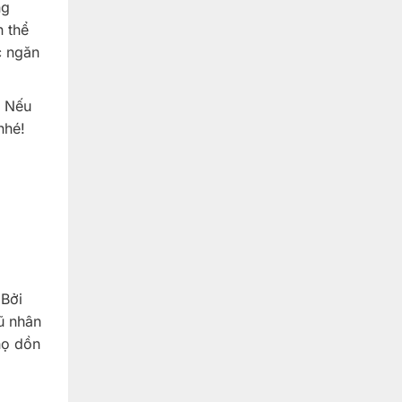
ng
n thể
c ngăn
?
Nếu
 nhé!
 Bởi
ũ nhân
họ dồn