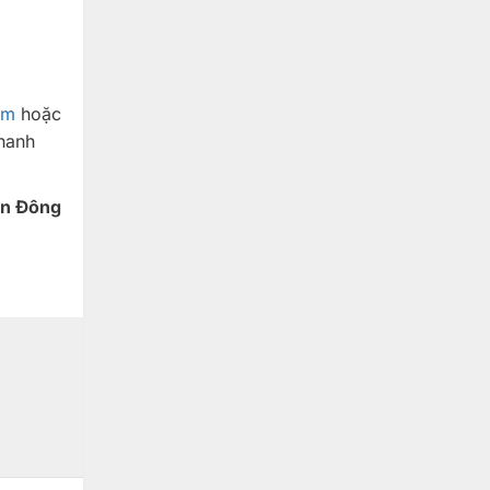
om
hoặc
nhanh
ơn Đông