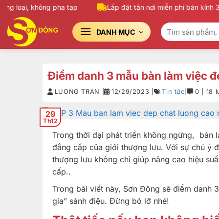
Bỏ
loại, không pha tạp
Lắp đặt tận nơi miễn phí bán kính 30K
qua
Tìm
nội
DANH MỤC
kiếm:
dung
Điểm danh 3 mẫu bàn làm việc đẹ
LUONG TRAN |
12/29/2023 |
Tin tức
|
0 | 18 
29
Th12
Trong thời đại phát triển không ngừng, bàn 
đẳng cấp của giới thượng lưu. Với sự chú ý đặ
thượng lưu không chỉ giúp nâng cao hiệu suấ
cấp..
Trong bài viết này, Sơn Đông sẽ điểm danh 3
gia” sành điệu. Đừng bỏ lỡ nhé!