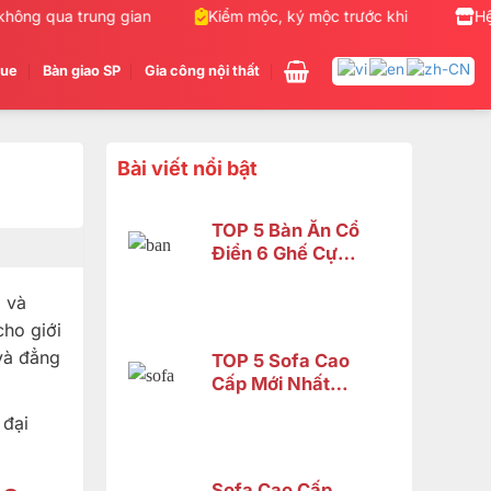
ng qua trung gian
Kiểm mộc, ký mộc trước khi giao hàng
Hệ
gue
Bàn giao SP
Gia công nội thất
Bài viết nổi bật
TOP 5 Bàn Ăn Cổ
Điển 6 Ghế Cực
Đẹp – Phù Hợp
Không Gian Nhỏ |
g và
Nội Thất Sơn
cho giới
Đông
và đẳng
TOP 5 Sofa Cao
Cấp Mới Nhất
2026 Tại Đồng
 đại
Nai
Sofa Cao Cấp