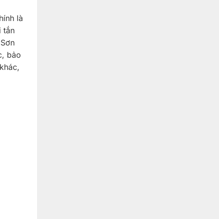
hính là
 tắn
 Sơn
c, bảo
khác,