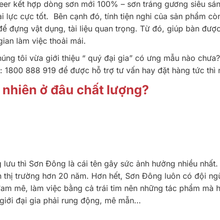
eer kết hợp dòng sơn mới 100% – sơn tráng gương siêu sá
 lực cực tốt. Bên cạnh đó, tính tiện nghi của sản phẩm cò
ể đựng vật dụng, tài liệu quan trọng. Từ đó, giúp bàn đượ
an làm việc thoải mái.
úng tôi vừa giới thiệu “ quý đại gia” có ưng mẫu nào chưa
e:
1800 888 919 để được hỗ trợ tư vấn hay đặt hàng tức thì
 nhiên ở đâu chất lượng?
 lưu thì Sơn Đông là cái tên gây sức ảnh hưởng nhiều nhất.
n thị trường hơn 20 năm. Hơn hết, Sơn Đông luôn có đội ng
 đam mê, làm việc bằng cả trái tim nên những tác phẩm mà 
o giới đại gia phải rung động, mê mẫn…