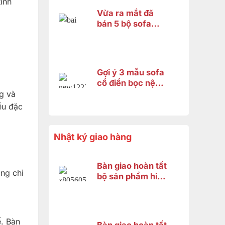
tinh
Vừa ra mắt đã
bán 5 bộ sofa
hoàng gia
fashion 2026 và
đây là lý do
Gợi ý 3 mẫu sofa
cổ điển bọc nệm
cao cấp 2026 –
g và
Xứng tầm không
ều đặc
gian hoàng gia
Nhật ký giao hàng
Bàn giao hoàn tất
ông chỉ
bộ sản phẩm hiện
đại gỗ gõ đỏ cho
anh Minh ở Bình
Chánh
ế. Bàn