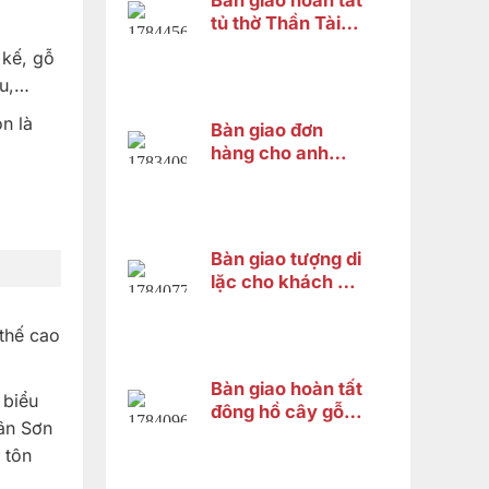
Bàn giao hoàn tất
tủ thờ Thần Tài
cho anh Trung tại
 kế, gỗ
Cái Răng, Cần
ưu,…
Thơ
n là
Bàn giao đơn
hàng cho anh
Nguyên ở Quận
Bình Tân
Bàn giao tượng di
lặc cho khách chị
Hà ở Bình Tân
 thế cao
Bàn giao hoàn tất
 biểu
đông hồ cây gỗ
hân Sơn
cẩm lai cho chị
 tôn
HƯƠNG ở Vĩnh
Thạnh Cần Thơ