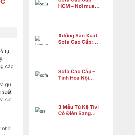
ệc
HCM – Nơi mua
sofa tân cổ điển
cao cấp uy tín
Xưởng Sản Xuất
Sofa Cao Cấp:
Tiêu Chí Chọn
ỗ tự
Lựa xưởng
kỹ
ng cấp
Sofa Cao Cấp –
Tinh Hoa Nội
Thất Gỗ Tự Nhiên
và gu
Từ Nội Thất Sơn
u suất
Đông
và sự
3 Mẫu Tủ Kệ Tivi
Cổ Điển Sang
Trọng Chỉ Từ 14
Triệu
 nhé!