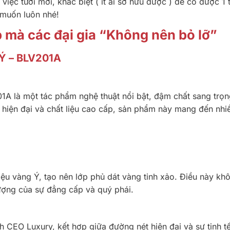
iệc tươi mới, khác biệt ( ít ai sở hữu được ) để có được 1 
g muốn luôn nhé!
 mà các đại gia “Không nên bỏ lỡ”
 Ý – BLV201A
1A là một tác phẩm nghệ thuật nổi bật, đậm chất sang trọn
kế hiện đại và chất liệu cao cấp, sản phẩm này mang đến nhi
ệu vàng Ý, tạo nên lớp phủ dát vàng tinh xảo. Điều này kh
tượng của sự đẳng cấp và quý phái.
CEO Luxury, kết hợp giữa đường nét hiện đại và sự tinh t