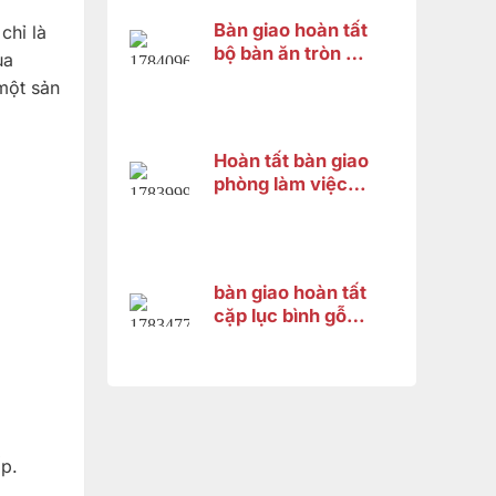
Bàn giao hoàn tất
chỉ là
bộ bàn ăn tròn gỗ
ủa
gõ đỏ 8 ghế cho
một sản
khách hàng tại
Thốt Nốt, Cần
Thơ
Hoàn tất bàn giao
phòng làm việc
đẳng cấp cho
anh Thanh – Bình
Dương
bàn giao hoàn tất
cặp lục bình gỗ
hương cao 1m33
cho chị Trang tại
Bình Dương
ấp.