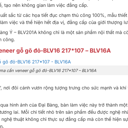
ế, tạo nên không gian làm việc đẳng cấp.
ất sắc từ các họa tiết đục chạm thủ công 100%, mẫu thiết
làm việc và thể hiện hết địa vị, đẳng cấp của giới thượng l
vàng Ý – BLV201A không chỉ là một sản phẩm nội thất mà cò
h công.
eneer gỗ gõ đỏ-BLV16 217*107 – BLV16A
ama cẩn veneer gỗ gõ đỏ-BLV16 217*107 – BLV16A
”, nơi đôi cánh vươn rộng tượng trưng cho sức mạnh và khí
 qua hình ảnh của Đại Bàng, bàn làm việc này trở thành một
tương lai. Mỗi chi tiết nhỏ trên sản phẩm đều được nghệ n
 nghệ thuật không chỉ thực sự đẳng cấp mà còn thể hiện sự
n.