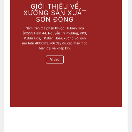
GIỚI THIỆU VỀ
XƯỞNG SẢN XUẤT
SƠN ĐÔNG
Nằm trên địa phận thuộc TP.Biên Hòa
(K2/59 Hẻm 44, Nguyễn Tri Phương, KP3,
P.Bửu Hòa, TP.Biên Hòa), xưởng với quy
mô hơn 4000m2, với đầy đủ các máy móc
hiện đại và khép kín.
Video