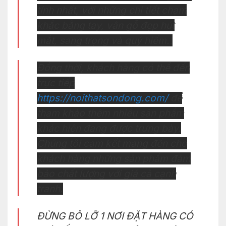
tính nhất, với những chi tiết chạm
khắc bằng tay, vân gỗ đẹp hút
mắt, sang trọng và quý hiếm..
Đồng thời, khách hàng có thể đến
trực tiếp
https://noithatsondong.com/
để
tham khảo thêm nhiều sản phẩm
khác hiện đang được trưng bày.
Chúng tôi cam kết mang đến cho
khách hàng những sản phẩm đảm
bảo chất lượng với giá cả cạnh
tranh.
ĐỪNG BỎ LỠ 1 NƠI ĐẶT HÀNG CÓ