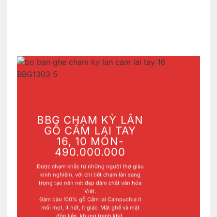
BBG CHẠM KỲ LÂN
GỖ CẨM LAI TAY
16, 10 MÓN-
490.000.000
Được chạm khắc từ những người thợ giàu
kinh nghiệm, với chi tiết chạm lân sang
trọng tạo nên nét đẹp đậm chất văn hóa
Việt.
Đảm bảo 100% gỗ Cẩm lai Campuchia ít
mối mọt, ít nứt, ít giác. Mặt ghế và mặt
đôn liền, khung tranh khít.