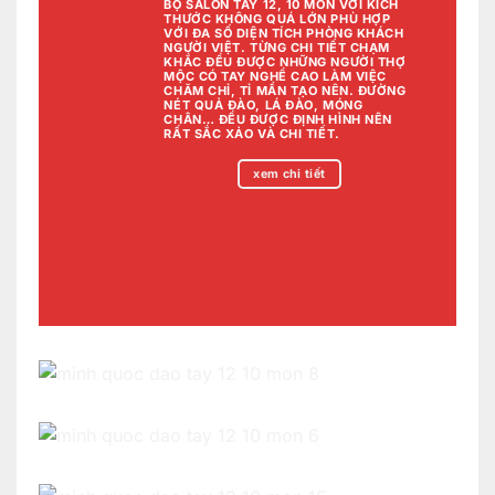
BỘ SALON
TAY 12, 10 MÓN VỚI KÍCH
THƯỚC KHÔNG QUÁ LỚN PHÙ HỢP
VỚI ĐA SỐ DIỆN TÍCH PHÒNG KHÁCH
NGƯỜI VIỆT. TỪNG CHI TIẾT CHẠM
KHẮC ĐỀU ĐƯỢC NHỮNG NGƯỜI THỢ
MỘC CÓ TAY NGHỀ CAO LÀM VIỆC
CHĂM CHỈ, TỈ MẨN TẠO NÊN. ĐƯỜNG
NÉT QUẢ ĐÀO, LÁ ĐÀO, MÓNG
CHÂN… ĐỀU ĐƯỢC ĐỊNH HÌNH NÊN
RẤT SẮC XẢO VÀ CHI TIẾT.
xem chi tiết