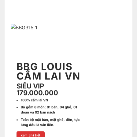
BBG LOUIS
CẨM LAI VN
SIÊU VIP
179.000.000
100% cẩm lai VN
Bộ gồm 8 món: 01 bàn, 04 ghế, 01
đoản và 02 bàn nách
Toàn bộ mặt bàn, mặt ghế, đôn, tựa
lưng đều là ván liền.
xem chi tiết