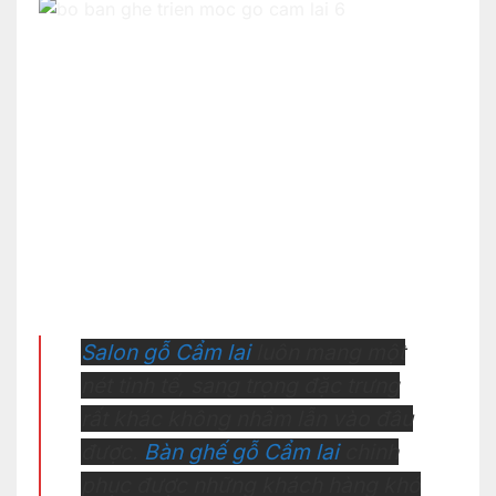
Salon gỗ Cẩm lai
luôn mang một
nét tinh tế, sang trọng đặc trưng
rất khác không nhầm lẫn vào đâu
được.
Bàn ghế gỗ Cẩm lai
chinh
phục được những khách hàng khó