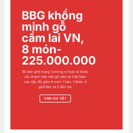
BBG khổng
minh gỗ
cẩm lai VN,
8 món-
225.000.000
Bộ bàn ghế mang 1 phong vị hoài cổ được
cấu thành trên nền gỗ cẩm lai Việt Nam
cao cấp. Bộ gồm 8 món: 1 bàn, 1 đoản, 4
ghế đơn và 2 đôn trà.
XEM CHI TIẾT