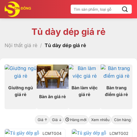
Bỏ
Tìm
qua
kiếm:
nội
dung
Tủ dày dép giá rẻ
Nội thất giá rẻ
/
Tủ dày dép giá rẻ
Giường ngủ
Bàn làm việc
Bàn trang
giá rẻ
giá rẻ
điểm giá rẻ
Bàn ăn giá rẻ
Giá ↑
Giá ↓
Hàng mới
Xem nhiều
Còn hàng
LCMTG04
LCMTG02