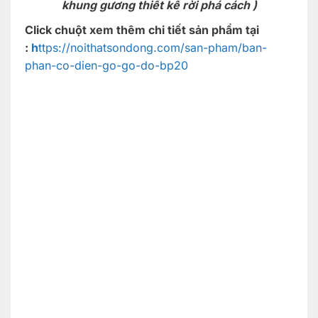
khung gương thiết kế rời phá cách )
Click chuột xem thêm chi tiết sản phẩm tại
:
h
ttps://noithatsondong.com/san-pham/ban-
phan-co-dien-go-go-do-bp20