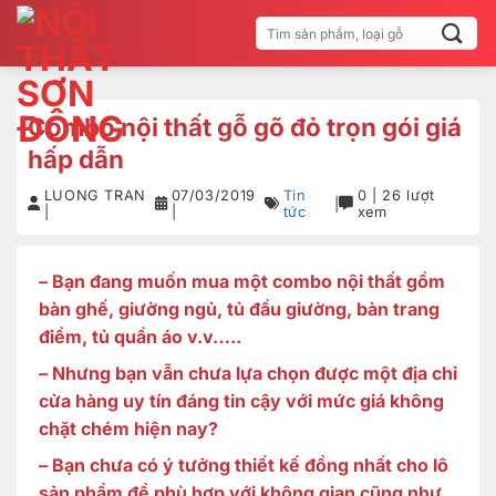
Bỏ
Tìm
qua
kiếm:
nội
dung
Combo nội thất gỗ gõ đỏ trọn gói giá
hấp dẫn
LUONG TRAN
07/03/2019
Tin
0 | 26 lượt
|
|
|
tức
xem
– Bạn đang muốn mua một combo nội thất gồm
bàn ghế, giường ngủ, tủ đầu giường, bàn trang
điểm, tủ quần áo v.v…..
– Nhưng bạn vẫn chưa lựa chọn được một địa chỉ
cửa hàng uy tín đáng tin cậy với mức giá không
chặt chém hiện nay?
– Bạn chưa có ý tưởng thiết kế đồng nhất cho lô
sản phẩm để phù hợp với không gian cũng như