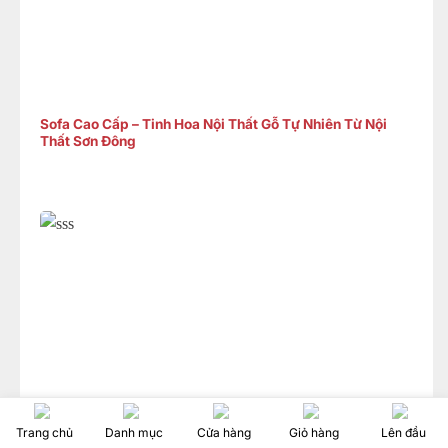
Sofa Cao Cấp – Tinh Hoa Nội Thất Gỗ Tự Nhiên Từ Nội
Thất Sơn Đông
Trang chủ
Danh mục
Cửa hàng
Giỏ hàng
Lên đầu
3 Mẫu Tủ Kệ Tivi Cổ Điển Sang Trọng Chỉ Từ 14 Triệu