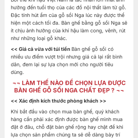
hưởng đến tuổi thọ của các đồ nội thất làm từ gỗ.
Đặc tính hút ẩm của gỗ sồi Nga lúc này được thể
hiện một cách tối đa. Bàn ghế bằng gỗ sồi Nga sẽ
ít chịu ảnh hưởng của khí hậu làm cong, vênh, rút
như những loại gỗ khác.
<<
Giá cả vừa với túi tiền
Bàn ghế gỗ sồi có
nhiều ưu điểm vượt trội nhưng giá cả lại rất bình
dân, đem lại sự lựa chọn mới cho người tiêu
dùng.
¬¬
LÀM THẾ NÀO ĐỂ CHỌN LỰA ĐƯỢC
BÀN GHẾ GỖ SỒI NGA CHẤT ĐẸP ?
¬¬
<< Xác định kích thước phòng khách >>
Khi bắt đầu vào chọn mua bàn ghế, quý khách
hàng cần phải xác định được bàn ghế mình mua
đặt ở đâu, chỗ đặt bàn ghế rộng hay chật để khi
lựa chọn sản phẩm chúng ta sẽ dễ dàng bày trí