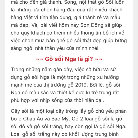
mã cho đến giá thành. Song, nội thất gỗ Sồi luôn
là những lựa chọn hàng đầu của rất nhiều khách
hàng Việt vì tính tiện dụng, giá thành rẻ và mẫu
mã đẹp. Và, bài viết hôm nay Sơn Đông sẽ giúp
cho quý khách có thêm nhiều thông tin bổ ích về
việc chọn mua bàn ghế gỗ sồi thật đẹp giúp bừng
sáng ngôi nhà thân yêu của mình nhé!
¬¬
Gỗ sồi Nga là gì?
¬¬
Trong những năm gần đây, việc sở hữu và sử
dụng gỗ sồi Nga là một trong những xu hướng
mạnh mẽ của thị trường gỗ 2019. Bởi lẽ, gỗ sồi
Nga có màu sắc và thiết kế cực kì trẻ trung rất
phù hợp với nhịp sống của thời hiện đại.
Cây sồi là một loại cây trồng lấy gỗ chủ yếu phân
bố ở Châu Âu và Bắc Mỹ. Có 2 loại gỗ sồi là gỗ
sồi đỏ và gỗ sồi trắng, hay còn gọi là gỗ sồi Nga.
Loại gỗ sồi trắng này có khối lượng trung bình