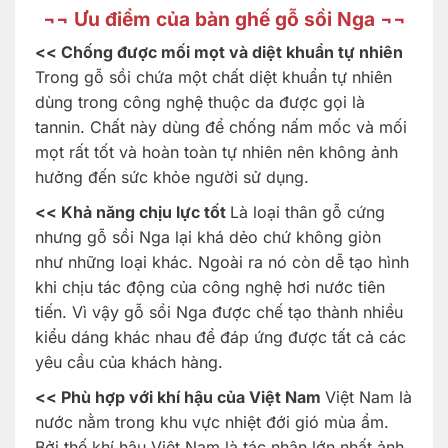
¬¬
Ưu điểm của bàn ghế gỗ sồi Nga
¬¬
<<
Chống được mối mọt và diệt khuẩn tự nhiên
Trong gỗ sồi chứa một chất diệt khuẩn tự nhiên
dùng trong công nghệ thuộc da được gọi là
tannin. Chất này dùng để chống nấm mốc và mối
mọt rất tốt và hoàn toàn tự nhiên nên không ảnh
hưởng đến sức khỏe người sử dụng.
<<
Khả năng chịu lực tốt
Là loại thân gỗ cứng
nhưng gỗ sồi Nga lại khá dẻo chứ không giòn
như những loại khác. Ngoài ra nó còn dễ tạo hình
khi chịu tác động của công nghệ hơi nước tiên
tiến. Vì vậy gỗ sồi Nga được chế tạo thành nhiều
kiểu dáng khác nhau để đáp ứng được tất cả các
yêu cầu của khách hàng.
<<
Phù hợp với khí hậu của Việt Nam
Việt Nam là
nước nằm trong khu vực nhiệt đới gió mùa ẩm.
Bởi thế khí hậu Việt Nam là tác nhân lớn nhất ảnh