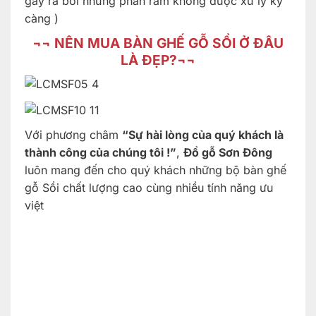
gây ra bởi những phần răm không được xử lý kỹ
càng )
¬¬
NÊN MUA BÀN GHẾ GỖ SỒI Ở ĐÂU
LÀ ĐẸP?
¬¬
Với phương châm
“Sự hài lòng của quý khách là
thành công của chúng tôi !”
,
Đồ gỗ Sơn Đông
luôn mang đến cho quý khách những bộ bàn ghế
gỗ Sồi chất lượng cao cùng nhiều tính năng ưu
việt