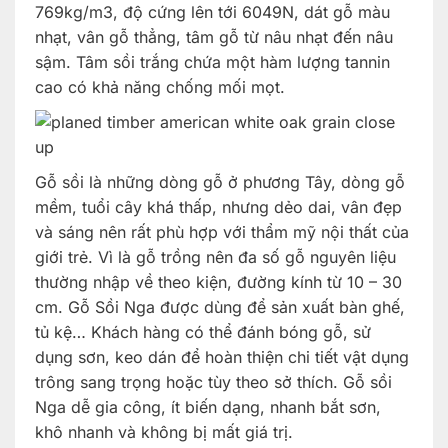
769kg/m3, độ cứng lên tới 6049N, dát gỗ màu
nhạt, vân gỗ thẳng, tâm gỗ từ nâu nhạt đến nâu
sậm. Tâm sồi trắng chứa một hàm lượng tannin
cao có khả năng chống mối mọt.
Gỗ sồi là những dòng gỗ ở phương Tây, dòng gỗ
mềm, tuổi cây khá thấp, nhưng dẻo dai, vân đẹp
và sáng nên rất phù hợp với thẩm mỹ nội thất của
giới trẻ. Vì là gỗ trồng nên đa số gỗ nguyên liệu
thường nhập về theo kiện, đường kính từ 10 – 30
cm. Gỗ Sồi Nga được dùng để sản xuất bàn ghế,
tủ kệ… Khách hàng có thể đánh bóng gỗ, sử
dụng sơn, keo dán để hoàn thiện chi tiết vật dụng
trông sang trọng hoặc tùy theo sở thích. Gỗ sồi
Nga dễ gia công, ít biến dạng, nhanh bắt sơn,
khô nhanh và không bị mất giá trị.