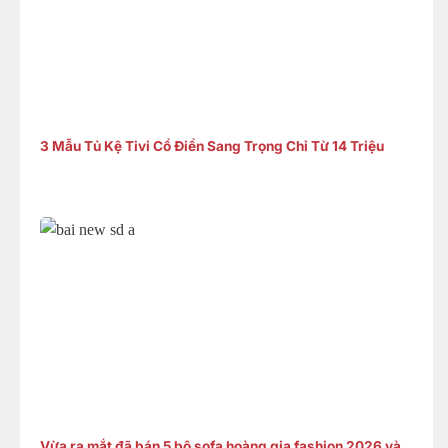
3 Mẫu Tủ Kệ Tivi Cổ Điển Sang Trọng Chỉ Từ 14 Triệu
Vừa ra mắt đã bán 5 bộ sofa hoàng gia fashion 2026 và