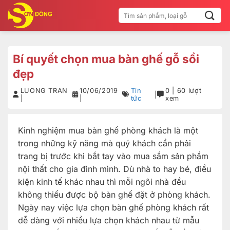
Bỏ
Tìm
qua
kiếm:
nội
dung
Bí quyết chọn mua bàn ghế gỗ sồi
đẹp
LUONG TRAN
10/06/2019
Tin
0 | 60 lượt
|
|
|
tức
xem
Kinh nghiệm mua bàn ghế phòng khách là một
trong những kỹ năng mà quý khách cần phải
trang bị trước khi bắt tay vào mua sắm sản phẩm
nội thất cho gia đình mình. Dù nhà to hay bé, điều
kiện kinh tế khác nhau thì mỗi ngôi nhà đều
không thiếu được bộ bàn ghế đặt ở phòng khách.
Ngày nay việc lựa chọn bàn ghế phòng khách rất
dễ dàng với nhiều lựa chọn khách nhau từ mẫu