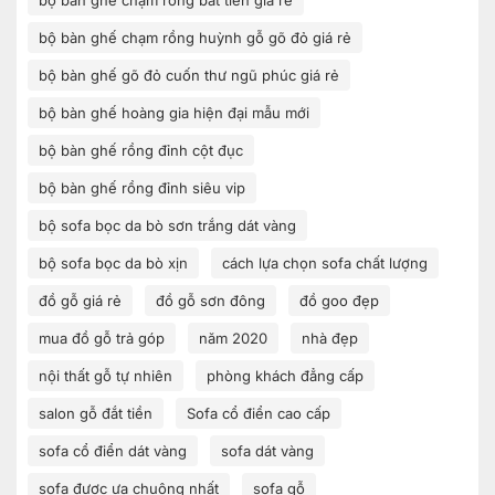
bộ bàn ghế chạm rồng huỳnh gỗ gõ đỏ giá rẻ
bộ bàn ghế gõ đỏ cuốn thư ngũ phúc giá rẻ
bộ bàn ghế hoàng gia hiện đại mẫu mới
bộ bàn ghế rồng đỉnh cột đục
bộ bàn ghế rồng đỉnh siêu vip
bộ sofa bọc da bò sơn trắng dát vàng
bộ sofa bọc da bò xịn
cách lựa chọn sofa chất lượng
đồ gỗ giá rẻ
đồ gỗ sơn đông
đồ goo đẹp
mua đồ gỗ trả góp
năm 2020
nhà đẹp
nội thất gỗ tự nhiên
phòng khách đẳng cấp
salon gỗ đắt tiền
Sofa cổ điển cao cấp
sofa cổ điển dát vàng
sofa dát vàng
sofa được ưa chuộng nhất
sofa gỗ