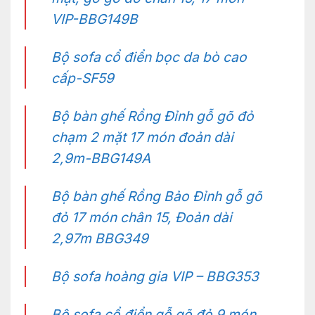
VIP-BBG149B
Bộ sofa cổ điển bọc da bò cao
cấp-SF59
Bộ bàn ghế Rồng Đỉnh gỗ gõ đỏ
chạm 2 mặt 17 món đoản dài
2,9m-BBG149A
Bộ bàn ghế Rồng Bảo Đỉnh gỗ gõ
đỏ 17 món chân 15, Đoản dài
2,97m BBG349
Bộ sofa hoàng gia VIP – BBG353
Bộ sofa cổ điển gỗ gõ đỏ 9 món