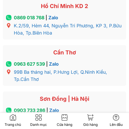
Hồ Chí Minh KD 2
0869 018 768
|
Zalo
K.2/59, Hẻm 44, Nguyễn Tri Phương, KP 3, P.Bửu
Hòa, Tp.Biên Hòa
Cần Thơ
0963 627 539
|
Zalo
99B Ba tháng hai, P.Hưng Lợi, Q.Ninh Kiều,
Tp.Cần Thơ
Sơn Đồng | Hà Nội
0903 733 286
|
Zalo
Xóm Rô, Sơn Đồng, Hoài Đức, Hà Nội
Trang chủ
Danh mục
Cửa hàng
Giỏ hàng
Lên đầu