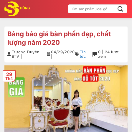
Bỏ
Tìm
qua
kiếm:
nội
dung
Bảng báo giá bàn phấn đẹp, chất
lượng năm 2020
Trương Duyên
04/29/2020
Tin
0 | 24 lượt
|
BTV |
|
tức
xem
29
Th4