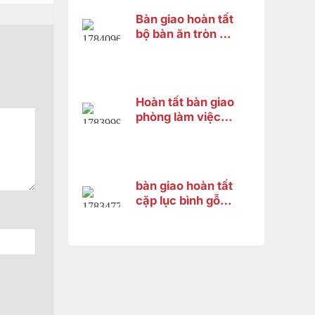
Bàn giao hoàn tất
bộ bàn ăn tròn gỗ
gõ đỏ 8 ghế cho
khách hàng tại
Thốt Nốt, Cần
Thơ
Hoàn tất bàn giao
phòng làm việc
đẳng cấp cho
anh Thanh – Bình
Dương
bàn giao hoàn tất
cặp lục bình gỗ
hương cao 1m33
cho chị Trang tại
Bình Dương