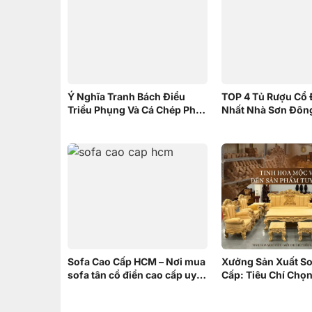
Ý Nghĩa Tranh Bách Điểu
TOP 4 Tủ Rượu Cổ 
Triều Phụng Và Cá Chép Phục
Nhất Nhà Sơn Đôn
Long – Nên Chọn Tranh nào
Sofa Cao Cấp HCM – Nơi mua
Xưởng Sản Xuất So
sofa tân cổ điển cao cấp uy
Cấp: Tiêu Chí Chọ
tín
xưởng