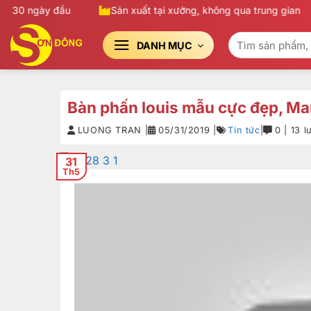
Bỏ
g 30 ngày đầu
Sản xuất tại xưởng, không qua trung gian
qua
Tìm
nội
DANH MỤC
kiếm:
dung
Bàn phấn louis mẫu cực đẹp, Ma
LUONG TRAN |
05/31/2019 |
Tin tức
|
0 | 13 
31
Th5