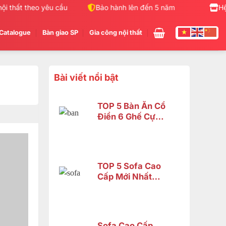
thất theo yêu cầu
Bảo hành lên đến 5 năm
100% Gỗ đ
Hệ
Catalogue
Bàn giao SP
Gia công nội thất
Bài viết nổi bật
TOP 5 Bàn Ăn Cổ
Điển 6 Ghế Cực
Đẹp – Phù Hợp
Không Gian Nhỏ |
Nội Thất Sơn
Đông
TOP 5 Sofa Cao
Cấp Mới Nhất
2026 Tại Đồng
Nai
Sofa Cao Cấp