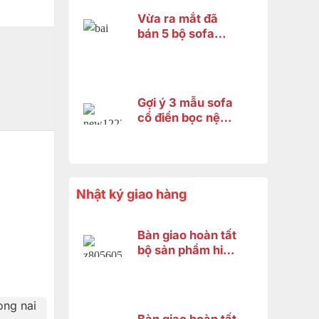
Vừa ra mắt đã
bán 5 bộ sofa
hoàng gia
fashion 2026 và
đây là lý do
Gợi ý 3 mẫu sofa
cổ điển bọc nệm
cao cấp 2026 –
Xứng tầm không
gian hoàng gia
Nhật ký giao hàng
Bàn giao hoàn tất
bộ sản phẩm hiện
đại gỗ gõ đỏ cho
anh Minh ở Bình
Chánh