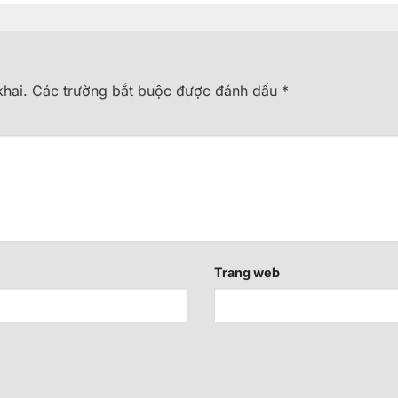
hai.
Các trường bắt buộc được đánh dấu
*
Trang web