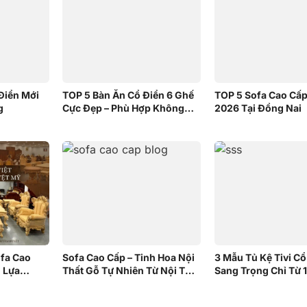
Điển Mới
TOP 5 Bàn Ăn Cổ Điển 6 Ghế
TOP 5 Sofa Cao Cấp
g
Cực Đẹp – Phù Hợp Không
2026 Tại Đồng Nai
Gian Nhỏ | Nội Thất Sơn
Đông
fa Cao
Sofa Cao Cấp – Tinh Hoa Nội
3 Mẫu Tủ Kệ Tivi Cổ
n Lựa
Thất Gỗ Tự Nhiên Từ Nội Thất
Sang Trọng Chỉ Từ 1
Sơn Đông