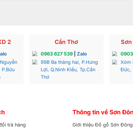
KD 2
Cần Thơ
Sơn 
alo
0963 627 539
|
Zalo
0903
 Nguyễn
99B Ba tháng hai, P.Hưng
Xóm 
, P.Bửu
Lợi, Q.Ninh Kiều, Tp.Cần
Đức,
a
Thơ
ch
Thông tin về Sơn Đô
đổi trả hàng
Giới thiệu Đồ gỗ Sơn Đông