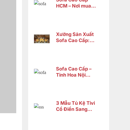
HCM – Nơi mua
sofa tân cổ điển
cao cấp uy tín
Xưởng Sản Xuất
Sofa Cao Cấp:
Tiêu Chí Chọn
Lựa xưởng
Sofa Cao Cấp –
Tinh Hoa Nội
Thất Gỗ Tự Nhiên
Từ Nội Thất Sơn
Đông
3 Mẫu Tủ Kệ Tivi
Cổ Điển Sang
Trọng Chỉ Từ 14
Triệu