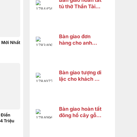
Bàn giao hoàn tất
tủ thờ Thần Tài
cho anh Trung tại
Cái Răng, Cần
Thơ
Bàn giao đơn
 Mới Nhất
hàng cho anh
Nguyên ở Quận
Bình Tân
Bàn giao tượng di
lặc cho khách chị
Hà ở Bình Tân
Bàn giao hoàn tất
 Điển
đông hồ cây gỗ
4 Triệu
cẩm lai cho chị
HƯƠNG ở Vĩnh
Thạnh Cần Thơ