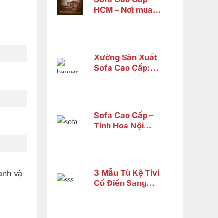
HCM – Nơi mua
sofa tân cổ điển
cao cấp uy tín
Xưởng Sản Xuất
Sofa Cao Cấp:
Tiêu Chí Chọn
Lựa xưởng
Sofa Cao Cấp –
Tinh Hoa Nội
Thất Gỗ Tự Nhiên
Từ Nội Thất Sơn
Đông
3 Mẫu Tủ Kệ Tivi
anh và
Cổ Điển Sang
Trọng Chỉ Từ 14
Triệu