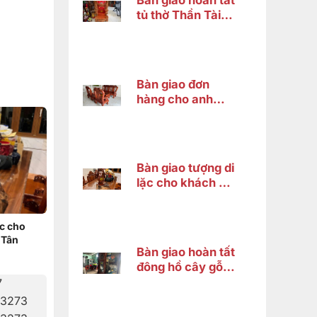
Bàn giao hoàn tất
tủ thờ Thần Tài
cho anh Trung tại
Cái Răng, Cần
Thơ
Bàn giao đơn
hàng cho anh
Nguyên ở Quận
Bình Tân
Bàn giao tượng di
lặc cho khách chị
Hà ở Bình Tân
ặc cho
 Tân
Bàn giao hoàn tất
đông hồ cây gỗ
cẩm lai cho chị
HƯƠNG ở Vĩnh
Thạnh Cần Thơ