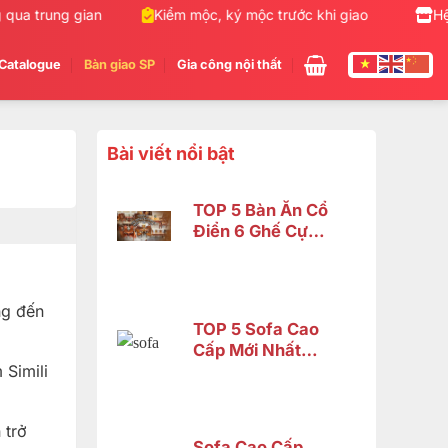
a trung gian
Kiểm mộc, ký mộc trước khi giao hàng
Hệ
N
Catalogue
Bàn giao SP
Gia công nội thất
Bài viết nổi bật
TOP 5 Bàn Ăn Cổ
Điển 6 Ghế Cực
Đẹp – Phù Hợp
Không Gian Nhỏ |
Nội Thất Sơn
ng đến
Đông
TOP 5 Sofa Cao
Cấp Mới Nhất
2026 Tại Đồng
 Simili
Nai
 trở
Sofa Cao Cấp