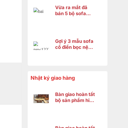
Vừa ra mắt đã
bán 5 bộ sofa
hoàng gia
fashion 2026 và
đây là lý do
Gợi ý 3 mẫu sofa
cổ điển bọc nệm
cao cấp 2026 –
Xứng tầm không
gian hoàng gia
Nhật ký giao hàng
Bàn giao hoàn tất
bộ sản phẩm hiện
đại gỗ gõ đỏ cho
anh Minh ở Bình
Chánh