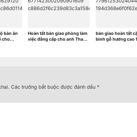
bộ bàn ăn
Hoàn tất bàn giao phòng làm
bàn giao hoàn tất c
ế cho
việc đẳng cấp cho anh Thanh
bình gỗ hương cao
t Nốt, Cần
– Bình Dương
chị Trang tại Bình 
hai.
Các trường bắt buộc được đánh dấu
*