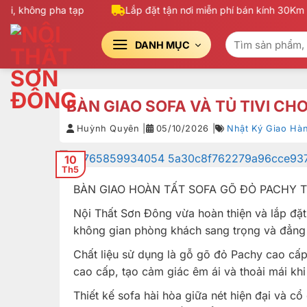
Bỏ
, không pha tạp
Lắp đặt tận nơi miễn phí bán kính 30Km
qua
Tìm
nội
DANH MỤC
kiếm:
dung
BÀN GIAO SOFA VÀ TỦ TIVI CH
Huỳnh Quyên |
05/10/2026 |
Nhật Ký Giao Hà
10
Th5
BÀN GIAO HOÀN TẤT SOFA GÕ ĐỎ PACHY T
Nội Thất Sơn Đông vừa hoàn thiện và lắp đặ
không gian phòng khách sang trọng và đẳng
Chất liệu sử dụng là gỗ gõ đỏ Pachy cao cấp,
cao cấp, tạo cảm giác êm ái và thoải mái khi
Thiết kế sofa hài hòa giữa nét hiện đại và cổ