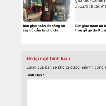
Bàn giao hoàn tất đông hồ
Bàn giao hoàn tất 
cây gỗ cẩm lai cho chị
tròn gỗ gõ đỏ 8 gh
HƯƠNG ở Vĩnh Thạnh Cần
khách hàng tại Thố
Thơ
Thơ
Để lại một bình luận
Email của bạn sẽ không được hiển thị công k
Bình luận
*