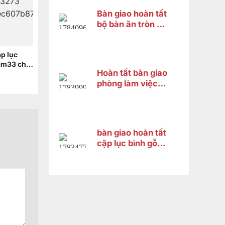
Bàn giao hoàn tất
bộ bàn ăn tròn gỗ
gõ đỏ 8 ghế cho
khách hàng tại
ặp lục
Thốt Nốt, Cần
 1m33 cho
Thơ
Hoàn tất bàn giao
Dương
phòng làm việc
đẳng cấp cho
anh Thanh – Bình
Dương
bàn giao hoàn tất
cặp lục bình gỗ
hương cao 1m33
cho chị Trang tại
Bình Dương