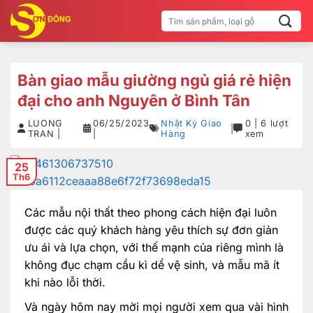
Bỏ
Tìm
qua
kiếm:
nội
dung
Bàn giao mẫu giường ngủ giá rẻ hiện
đại cho anh Nguyên ở Bình Tân
LUONG
06/25/2023
Nhật Ký Giao
0 | 6 lượt
|
TRAN |
|
Hàng
xem
25
Th6
Các mẫu nội thất theo phong cách hiện đại luôn
được các quý khách hàng yêu thích sự đơn giản
ưu ái và lựa chọn, với thế mạnh của riêng mình là
không đục chạm cầu kì dể vệ sinh, và mẫu mã ít
khi nào lỗi thời.
Và ngày hôm nay mời mọi người xem qua vài hình