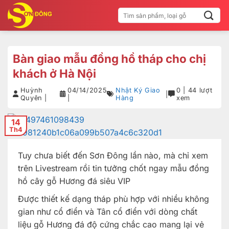
Bỏ
Tìm
qua
kiếm:
nội
dung
Bàn giao mẫu đồng hồ tháp cho chị
khách ở Hà Nội
Huỳnh
04/14/2025
Nhật Ký Giao
0 | 44 lượt
|
Quyên |
|
Hàng
xem
14
Th4
Tuy chưa biết đến Sơn Đông lần nào, mà chỉ xem
trên Livestream rồi tin tưởng chốt ngay mẫu đồng
hồ cây gỗ Hương đá siêu VIP
Được thiết kế dạng tháp phù hợp với nhiều không
gian như cổ điển và Tân cổ điển với dòng chất
liệu gỗ Hương đá độ cứng chắc cao mang lại vẻ