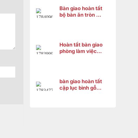
Bàn giao hoàn tất
bộ bàn ăn tròn gỗ
gõ đỏ 8 ghế cho
khách hàng tại
Thốt Nốt, Cần
Thơ
Hoàn tất bàn giao
phòng làm việc
đẳng cấp cho
anh Thanh – Bình
Dương
bàn giao hoàn tất
cặp lục bình gỗ
hương cao 1m33
cho chị Trang tại
Bình Dương