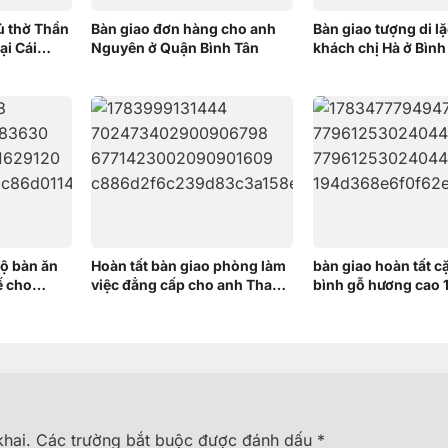
tủ thờ Thần
Bàn giao đơn hàng cho anh
Bàn giao tượng di l
ại Cái
Nguyên ở Quận Bình Tân
khách chị Hà ở Bình
bộ bàn ăn
Hoàn tất bàn giao phòng làm
bàn giao hoàn tất c
ế cho
việc đẳng cấp cho anh Thanh
bình gỗ hương cao
t Nốt, Cần
– Bình Dương
chị Trang tại Bình 
hai.
Các trường bắt buộc được đánh dấu
*