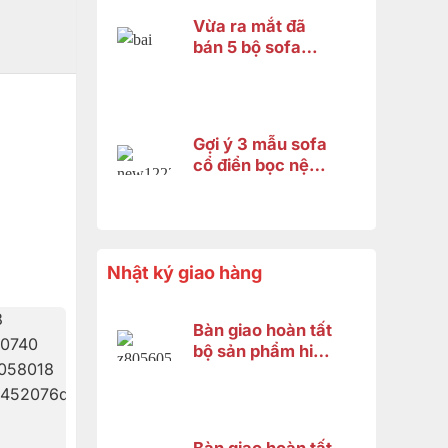
Vừa ra mắt đã
bán 5 bộ sofa
hoàng gia
fashion 2026 và
đây là lý do
Gợi ý 3 mẫu sofa
cổ điển bọc nệm
cao cấp 2026 –
Xứng tầm không
gian hoàng gia
Nhật ký giao hàng
Bàn giao hoàn tất
bộ sản phẩm hiện
đại gỗ gõ đỏ cho
anh Minh ở Bình
Chánh