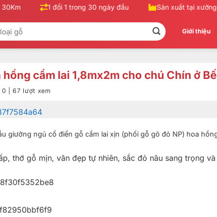
30Km
1 đổi 1 trong 30 ngày đầu
Sản xuất tại xưởng, 
Giới thiệu
a hồng cẩm lai 1,8mx2m cho chú Chín ở Bế
0 | 67 lượt xem
u giường ngủ cổ điển gỗ cẩm lai xịn (phối gỗ gõ đỏ NP) hoa hồng
p, thớ gỗ mịn, vân đẹp tự nhiên, sắc đỏ nâu sang trọng và