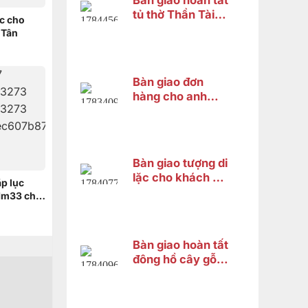
Bàn giao hoàn tất
tủ thờ Thần Tài
ặc cho
cho anh Trung tại
 Tân
Cái Răng, Cần
Thơ
Bàn giao đơn
hàng cho anh
Nguyên ở Quận
Bình Tân
Bàn giao tượng di
lặc cho khách chị
ặp lục
Hà ở Bình Tân
 1m33 cho
Dương
Bàn giao hoàn tất
đông hồ cây gỗ
cẩm lai cho chị
HƯƠNG ở Vĩnh
Thạnh Cần Thơ