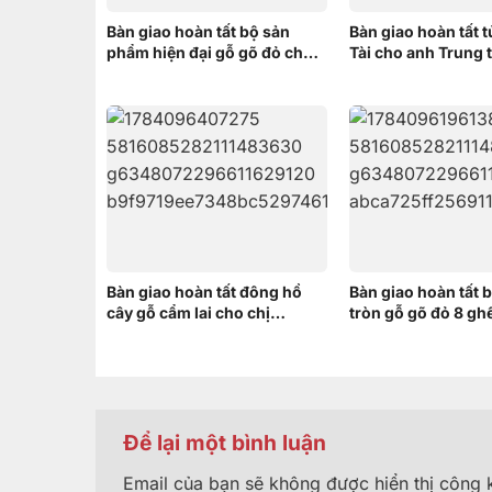
Bàn giao hoàn tất bộ sản
Bàn giao hoàn tất 
phẩm hiện đại gỗ gõ đỏ cho
Tài cho anh Trung t
anh Minh ở Bình Chánh
Răng, Cần Thơ
Bàn giao hoàn tất đông hồ
Bàn giao hoàn tất 
cây gỗ cẩm lai cho chị
tròn gỗ gõ đỏ 8 gh
HƯƠNG ở Vĩnh Thạnh Cần
khách hàng tại Thố
Thơ
Thơ
Để lại một bình luận
Email của bạn sẽ không được hiển thị công k