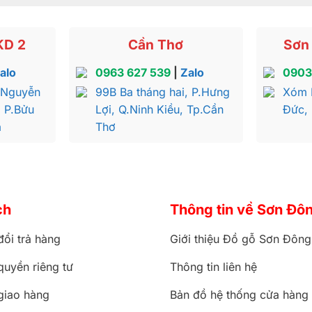
KD 2
Cần Thơ
Sơn 
alo
0963 627 539
|
Zalo
0903
 Nguyễn
99B Ba tháng hai, P.Hưng
Xóm 
, P.Bửu
Lợi, Q.Ninh Kiều, Tp.Cần
Đức,
a
Thơ
ch
Thông tin về Sơn Đô
đổi trả hàng
Giới thiệu Đồ gỗ Sơn Đông
quyền riêng tư
Thông tin liên hệ
giao hàng
Bản đồ hệ thống cửa hàng