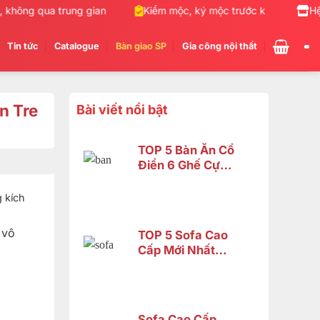
không qua trung gian
Kiểm mộc, ký mộc trước khi giao hàng
Hệ
Tin tức
Catalogue
Bàn giao SP
Gia công nội thất
n Tre
Bài viết nổi bật
TOP 5 Bàn Ăn Cổ
Điển 6 Ghế Cực
Đẹp – Phù Hợp
Không Gian Nhỏ |
 kích
Nội Thất Sơn
Đông
 vô
TOP 5 Sofa Cao
Cấp Mới Nhất
2026 Tại Đồng
Nai
Sofa Cao Cấp