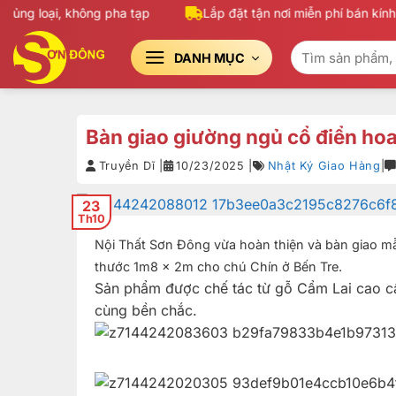
Bỏ
ng loại, không pha tạp
Lắp đặt tận nơi miễn phí bán kính 
qua
Tìm
nội
DANH MỤC
kiếm:
dung
Bàn giao giường ngủ cổ điển ho
Truyền Dĩ |
10/23/2025 |
Nhật Ký Giao Hàng
|
23
Th10
Nội Thất Sơn Đông vừa hoàn thiện và bàn giao mẫ
thước 1m8 x 2m cho chú Chín ở Bến Tre.
Sản phẩm được chế tác từ gỗ Cẩm Lai cao cấ
cùng bền chắc.