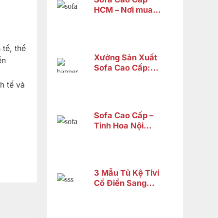
HCM – Nơi mua
sofa tân cổ điển
cao cấp uy tín
tế, thể
Xưởng Sản Xuất
ển
Sofa Cao Cấp:
Tiêu Chí Chọn
h tế và
Lựa xưởng
Sofa Cao Cấp –
Tinh Hoa Nội
Thất Gỗ Tự Nhiên
Từ Nội Thất Sơn
Đông
3 Mẫu Tủ Kệ Tivi
Cổ Điển Sang
Trọng Chỉ Từ 14
Triệu