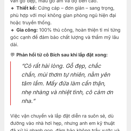
vân gỗ đẹp, màu gỗ ấm và độ bền cao.
🔸
Thiết kế:
Cứng cáp – đơn giản – sang trọng,
phù hợp với mọi không gian phòng ngủ hiện đại
hoặc truyền thống.
🔸
Gia công:
100% thủ công, hoàn thiện tỉ mỉ từng
góc cạnh để đảm bảo chất lượng và thẩm mỹ lâu
dài.
💬
Phản hồi từ cô Bích sau khi lắp đặt xong:
“Cô rất hài lòng. Gỗ đẹp, chắc
chắn, mùi thơm tự nhiên, nằm yên
tâm lắm. Mấy đứa làm cẩn thận,
nhẹ nhàng và nhiệt tình, cô cảm ơn
nha.”
Việc vận chuyển và lắp đặt diễn ra suôn sẻ, dù
đường vào nhà hơi hẹp, nhưng anh em kỹ thuật
đã xử lý nhanh gọn, đảm bảo không trầy xước và