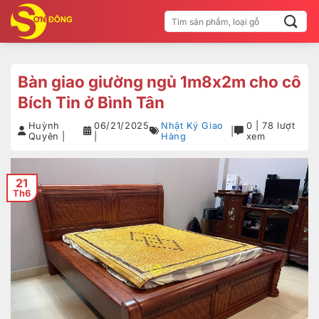
Bỏ
Tìm
qua
kiếm:
nội
dung
Bàn giao giường ngủ 1m8x2m cho cô
Bích Tin ở Bình Tân
Huỳnh
06/21/2025
Nhật Ký Giao
0 | 78 lượt
|
Quyên |
|
Hàng
xem
21
Th6