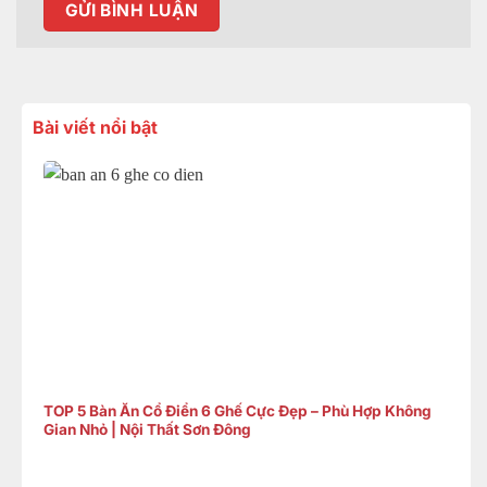
Bài viết nổi bật
TOP 5 Bàn Ăn Cổ Điển 6 Ghế Cực Đẹp – Phù Hợp Không
Gian Nhỏ | Nội Thất Sơn Đông