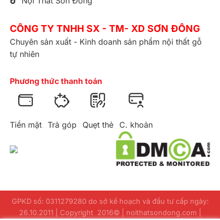
Nội Thất Sơn Đông
CÔNG TY TNHH SX - TM- XD SƠN ĐÔNG
Chuyên sản xuất - Kinh doanh sản phẩm nội thất gỗ
tự nhiên
Phương thức thanh toán
Tiền mặt
Trả góp
Quẹt thẻ
C. khoản
GPKD số: 0311279280 do sở kế hoạch và đầu tư cấp ngày:
26.10.2011 | Copyright 2016© | noithatsondong.com |