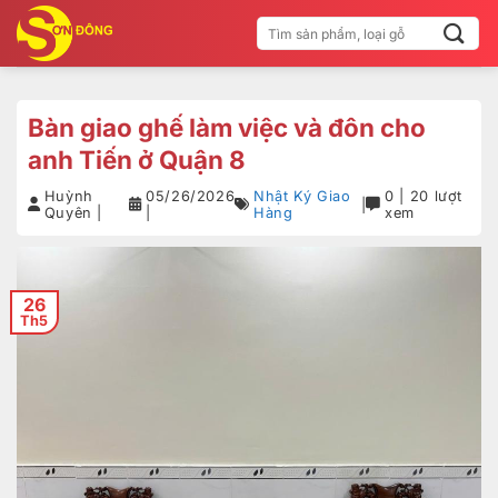
Bỏ
Tìm
qua
kiếm:
nội
dung
Bàn giao ghế làm việc và đôn cho
anh Tiến ở Quận 8
Huỳnh
05/26/2026
Nhật Ký Giao
0 | 20 lượt
|
Quyên |
|
Hàng
xem
26
Th5