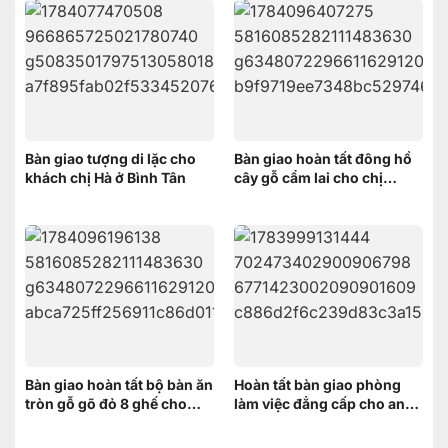
Bàn giao tượng di lặc cho
Bàn giao hoàn tất đông hồ
khách chị Hà ở Bình Tân
cây gỗ cẩm lai cho chị
HƯƠNG ở Vĩnh Thạnh Cần
Thơ
Bàn giao hoàn tất bộ bàn ăn
Hoàn tất bàn giao phòng
tròn gỗ gõ đỏ 8 ghế cho
làm việc đẳng cấp cho anh
khách hàng tại Thốt Nốt,
Thanh – Bình Dương
Cần Thơ