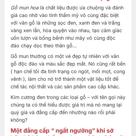
Gỗ mun hoa
là chất liệu được ưa chuộng và đánh
giá cao nhờ vào tính thẩm mỹ vô cùng đặc biệt
với vân gỗ là những sọc đen, xanh đen và trắng
vàng xen lẫn, hòa quyện vào nhau, tạo cảm giác
uốn lượn và bồng bềnh như mây vô cùng độc
đáo chạy dọc theo thân gỗ…
Gỗ mun thường có một vẻ đẹp tự nhiên với vân
gỗ độc đáo và màu sắc đẹp mắt. Nó cũng rất bền
( hạn chế tối đa tình trạng co ngót, mối mọt, cong
vênh ), làm cho nó trở thành một vật liệu tốt để
chế tác nội thất và các sản phẩm cao cấp khác.
Kim cương đen trong các loại gỗ – với tên gọi này
chúng ta có thể hiểu được giá trị mà nó mang lại
quý giá và đẳng cấp đến nhường nào rồi phải
không?
Một đẳng cấp “ ngất ngưởng” khi sở