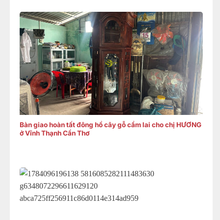
Bàn giao hoàn tất đông hồ cây gỗ cẩm lai cho chị HƯƠNG
ở Vĩnh Thạnh Cần Thơ