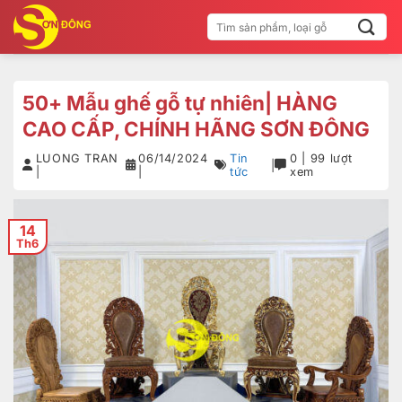
Bỏ
Tìm
qua
kiếm:
nội
dung
50+ Mẫu ghế gỗ tự nhiên| HÀNG
CAO CẤP, CHÍNH HÃNG SƠN ĐÔNG
LUONG TRAN
06/14/2024
Tin
0 | 99 lượt
|
|
|
tức
xem
14
Th6