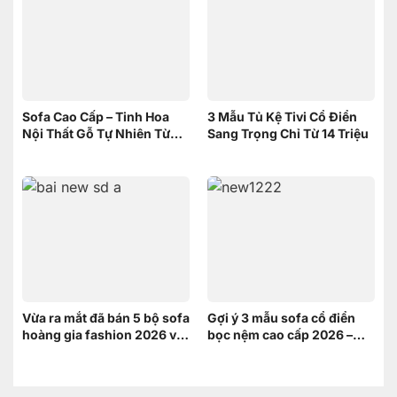
Sofa Cao Cấp – Tinh Hoa
3 Mẫu Tủ Kệ Tivi Cổ Điển
Nội Thất Gỗ Tự Nhiên Từ
Sang Trọng Chỉ Từ 14 Triệu
Nội Thất Sơn Đông
Vừa ra mắt đã bán 5 bộ sofa
Gợi ý 3 mẫu sofa cổ điển
hoàng gia fashion 2026 và
bọc nệm cao cấp 2026 –
đây là lý do
Xứng tầm không gian
hoàng gia