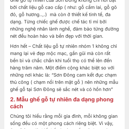
Ghế gỗ tự nhiên của Sơn Đông không chỉ nổi bật
bởi chất liệu gỗ cao cấp ( như: gỗ cẩm lai, gỗ gõ
đỏ, gỗ hương..,.) mà còn ở thiết kế tinh tế, đa
dạng. Từng chiếc ghế được chế tác tỉ mỉ bởi
những nghệ nhân lành nghề, đảm bảo từng đường
nét đều hoàn hảo và bền đẹp với thời gian.
Hơn hết – Chất liệu gỗ tự nhiên nhóm 1 không chỉ
mang lại vẻ đẹp mộc mạc, gần gũi mà còn rất
bền bỉ và chắc chắn khi tuổi thọ có thể lên đến
hàng trăm năm. Một điểm cộng khác biệt so với
những nơi khác là: “Sơn Đông cam kết đục chạm
thủ công ( chạm nổi trên mặt gỗ ) nên những mẫu
ghế gỗ tại Sơn Đông sẽ sắc nét và có hồn hơn”
2. Mẫu ghế gỗ tự nhiên đa dạng phong
cách
Chúng tôi hiểu rằng mỗi gia đình, mỗi không gian
sống đều có một phong cách riêng biệt. Vì vậy,