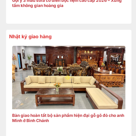
Gợi ý 3 mẫu sofa cổ điển bọc nệm cao cấp 2026 – Xứng
tầm không gian hoàng gia
Nhật ký giao hàng
Bàn giao hoàn tất bộ sản phẩm hiện đại gỗ gõ đỏ cho anh
Minh ở Bình Chánh