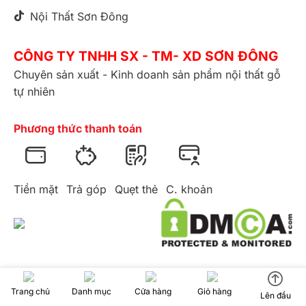
Nội Thất Sơn Đông
CÔNG TY TNHH SX - TM- XD SƠN ĐÔNG
Chuyên sản xuất - Kinh doanh sản phẩm nội thất gỗ
tự nhiên
Phương thức thanh toán
Tiền mặt
Trả góp
Quẹt thẻ
C. khoản
Trang chủ
Danh mục
Cửa hàng
Giỏ hàng
GPKD số: 0311279280 do sở kế hoạch và đầu tư cấp ngày:
Lên đầu