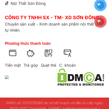
Nội Thất Sơn Đông
CÔNG TY TNHH SX - TM- XD SƠN ĐÔNG
Chuyên sản xuất - Kinh doanh sản phẩm nội thất gỗ
tự nhiên
Phương thức thanh toán
Tiền mặt
Trả góp
Quẹt thẻ
C. khoản
GPKD số: 0311279280 do sở kế hoạch và đầu tư cấp ngày:
26.10.2011 | Copyright 2016© | noithatsondong.com |