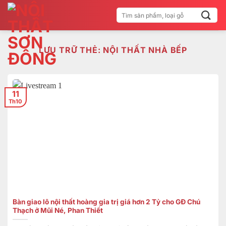
Bỏ
Tìm
qua
kiếm:
nội
dung
LƯU TRỮ THẺ:
NỘI THẤT NHÀ BẾP
11
Th10
Bàn giao lô nội thất hoàng gia trị giá hơn 2 Tỷ cho GĐ Chú
Thạch ở Mũi Né, Phan Thiết