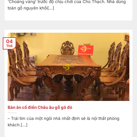
‘Choáng váng’ trước độ chịu chơi của Chú Thạch. Nhà dùng
toàn gỗ nguyên khối[...]
04
Th6
Bàn ăn cổ điển Châu âu gỗ gõ đỏ
– Trái tim của một ngôi nhà nhất định sẽ là nội thất phòng
khách.[...]