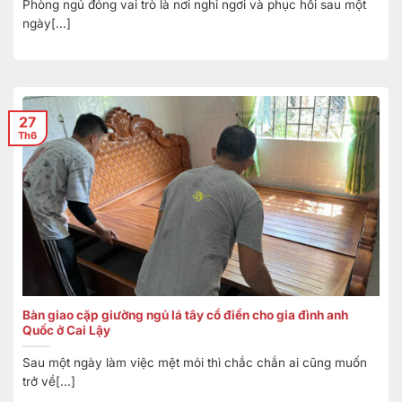
Phòng ngủ đóng vai trò là nơi nghỉ ngơi và phục hồi sau một
ngày[...]
27
Th6
Bàn giao cặp giường ngủ lá tây cổ điển cho gia đình anh
Quốc ở Cai Lậy
Sau một ngày làm việc mệt mỏi thì chắc chắn ai cũng muốn
trở về[...]