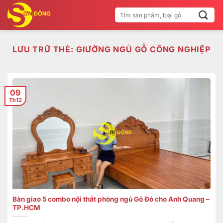
Bỏ
Tìm
qua
kiếm:
nội
dung
LƯU TRỮ THẺ:
GIƯỜNG NGỦ GỖ CÔNG NGHIỆP
09
Th12
Bàn giao 5 combo nội thất phòng ngủ Gõ Đỏ cho Anh Quang –
TP.HCM