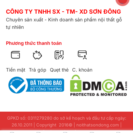
CÔNG TY TNHH SX - TM- XD SƠN ĐÔNG
Chuyên sản xuất - Kinh doanh sản phẩm nội thất gỗ
tự nhiên
Phương thức thanh toán
Tiền mặt
Trả góp
Quẹt thẻ
C. khoản
GPKD số: 0311279280 do sở kế hoạch và đầu tư cấp ngày:
26.10.2011 | Copyright 2016© | noithatsondong.com |
Design
webuuviet.com