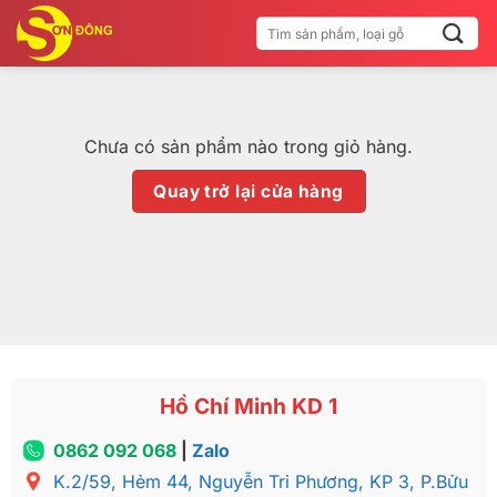
Bỏ
Tìm
qua
kiếm:
nội
dung
Chưa có sản phẩm nào trong giỏ hàng.
Quay trở lại cửa hàng
Hồ Chí Minh KD 1
0862 092 068
|
Zalo
K.2/59, Hẻm 44, Nguyễn Tri Phương, KP 3, P.Bửu